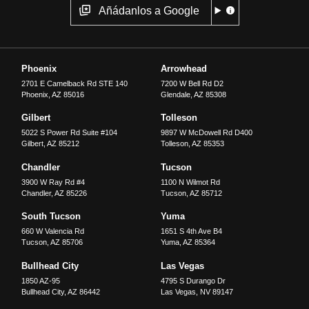
Añádanlos a Google
Phoenix
Arrowhead
2701 E Camelback Rd STE 140
7200 W Bell Rd D2
Phoenix
,
AZ
85016
Glendale
,
AZ
85308
Gilbert
Tolleson
5022 S Power Rd Suite #104
9897 W McDowell Rd D400
Gilbert
,
AZ
85212
Tolleson
,
AZ
85353
Chandler
Tucson
3900 W Ray Rd #4
1100 N Wilmot Rd
Chandler
,
AZ
85226
Tucson
,
AZ
85712
South Tucson
Yuma
660 W Valencia Rd
1651 S 4th Ave B4
Tucson
,
AZ
85706
Yuma
,
AZ
85364
Bullhead City
Las Vegas
1850 AZ-95
4795 S Durango Dr
Bullhead City
,
AZ
86442
Las Vegas
,
NV
89147