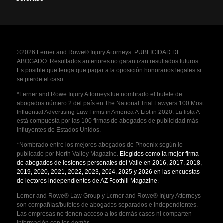
©2026 Lerner and Rowe® Injury Attorneys. PUBLICIDAD DE
ABOGADO. Resultados anteriores no garantizan resultados futuros.
Es posible que tenga que pagar a la oposición honorarios legales si
se pierde el caso.
*Lerner and Rowe Injury Attorneys fue nombrado el bufete de
abogados número 2 del país en The National Trial Lawyers 100 Most
Influential Advertising Law Firms in America A-List in 2020. La lista A
está compuesta por las 100 firmas de abogados de publicidad más
influyentes de Estados Unidos.
*Nombrado entre los mejores abogados de Phoenix según lo
publicado por North Valley Magazine.
Elegidos como la mejor firma
de abogados de lesiones personales del Valle en 2016, 2017, 2018,
2019, 2020, 2021, 2022, 2023, 2024, 2025 y 2026 en las encuestas
de lectores independientes de AZ Foothill Magazine
.
Lerner and Rowe® Law Group y Lerner and Rowe® Injury Attorneys
son compañías/bufetes de abogados separados e independientes.
Las empresas no tienen acceso a los demás casos ni comparten
información con los demás.