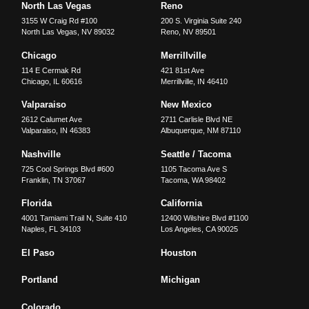
North Las Vegas
Reno
3155 W Craig Rd #100
200 S. Virginia Suite 240
North Las Vegas
,
NV
89032
Reno
,
NV
89501
Chicago
Merrillville
114 E Cermak Rd
421 81st Ave
Chicago
,
IL
60616
Merrillville
,
IN
46410
Valparaiso
New Mexico
2612 Calumet Ave
2711 Carlisle Blvd NE
Valparaiso
,
IN
46383
Albuquerque
,
NM
87110
Nashville
Seattle / Tacoma
725 Cool Springs Blvd #600
1105 Tacoma Ave S
Franklin
,
TN
37067
Tacoma
,
WA
98402
Florida
California
4001 Tamiami Trail N, Suite 410
12400 Wilshire Blvd #1100
Naples
,
FL
34103
Los Angeles
,
CA
90025
El Paso
Houston
Portland
Michigan
Colorado