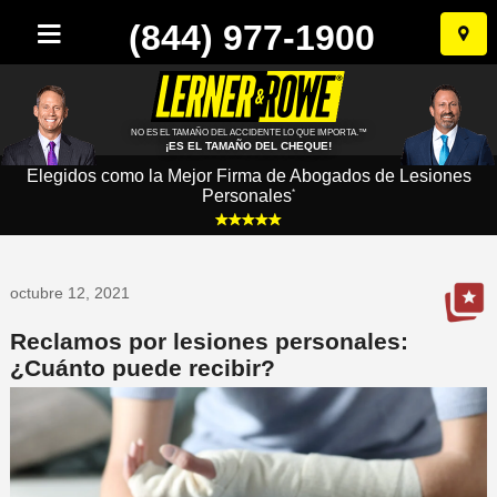
(844) 977-1900
Ir
al
conten
NO ES EL TAMAÑO DEL ACCIDENTE LO QUE IMPORTA.™
¡ES EL TAMAÑO DEL CHEQUE!
Elegidos como la Mejor Firma de Abogados de Lesiones
Personales
*
octubre 12, 2021
Reclamos por lesiones personales:
¿Cuánto puede recibir?