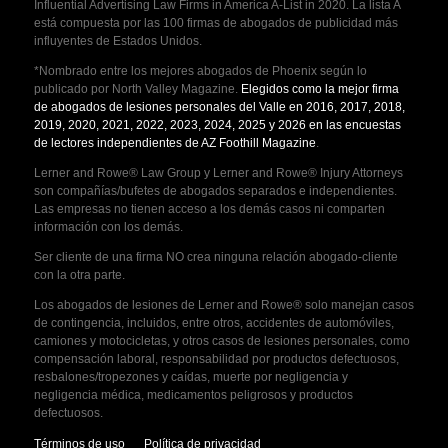
Influential Advertising Law Firms in America A-List in 2020. La lista A
está compuesta por las 100 firmas de abogados de publicidad más
influyentes de Estados Unidos.
*Nombrado entre los mejores abogados de Phoenix según lo
publicado por North Valley Magazine.
Elegidos como la mejor firma
de abogados de lesiones personales del Valle en 2016, 2017, 2018,
2019, 2020, 2021, 2022, 2023, 2024, 2025 y 2026 en las encuestas
de lectores independientes de AZ Foothill Magazine
.
Lerner and Rowe® Law Group y Lerner and Rowe® Injury Attorneys
son compañías/bufetes de abogados separados e independientes.
Las empresas no tienen acceso a los demás casos ni comparten
información con los demás.
Ser cliente de una firma NO crea ninguna relación abogado-cliente
con la otra parte.
Los abogados de lesiones de Lerner and Rowe® solo manejan casos
de contingencia, incluidos, entre otros, accidentes de automóviles,
camiones y motocicletas, y otros casos de lesiones personales, como
compensación laboral, responsabilidad por productos defectuosos,
resbalones/tropezones y caídas, muerte por negligencia y
negligencia médica, medicamentos peligrosos y productos
defectuosos.
Términos de uso
Política de privacidad