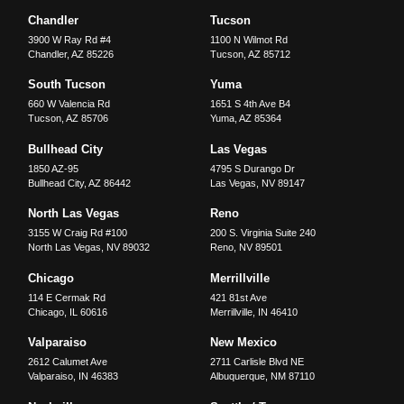
Chandler
Tucson
3900 W Ray Rd #4
1100 N Wilmot Rd
Chandler
,
AZ
85226
Tucson
,
AZ
85712
South Tucson
Yuma
660 W Valencia Rd
1651 S 4th Ave B4
Tucson
,
AZ
85706
Yuma
,
AZ
85364
Bullhead City
Las Vegas
1850 AZ-95
4795 S Durango Dr
Bullhead City
,
AZ
86442
Las Vegas
,
NV
89147
North Las Vegas
Reno
3155 W Craig Rd #100
200 S. Virginia Suite 240
North Las Vegas
,
NV
89032
Reno
,
NV
89501
Chicago
Merrillville
114 E Cermak Rd
421 81st Ave
Chicago
,
IL
60616
Merrillville
,
IN
46410
Valparaiso
New Mexico
2612 Calumet Ave
2711 Carlisle Blvd NE
Valparaiso
,
IN
46383
Albuquerque
,
NM
87110