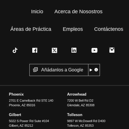
Inicio
Acerca de Nosostros
Áreas de Práctica
Empleos
Contáctenos
Añádanlos a Google
Phoenix
Arrowhead
2701 E Camelback Rd STE 140
7200 W Bell Rd D2
Phoenix
,
AZ
85016
Glendale
,
AZ
85308
Gilbert
Tolleson
5022 S Power Rd Suite #104
9897 W McDowell Rd D400
Gilbert
,
AZ
85212
Tolleson
,
AZ
85353