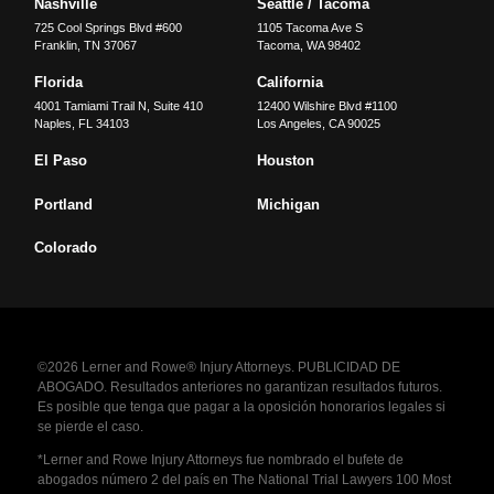
Nashville
Seattle / Tacoma
725 Cool Springs Blvd #600
1105 Tacoma Ave S
Franklin
,
TN
37067
Tacoma
,
WA
98402
Florida
California
4001 Tamiami Trail N, Suite 410
12400 Wilshire Blvd #1100
Naples
,
FL
34103
Los Angeles
,
CA
90025
El Paso
Houston
Portland
Michigan
Colorado
©2026 Lerner and Rowe® Injury Attorneys. PUBLICIDAD DE
ABOGADO. Resultados anteriores no garantizan resultados futuros.
Es posible que tenga que pagar a la oposición honorarios legales si
se pierde el caso.
*Lerner and Rowe Injury Attorneys fue nombrado el bufete de
abogados número 2 del país en The National Trial Lawyers 100 Most