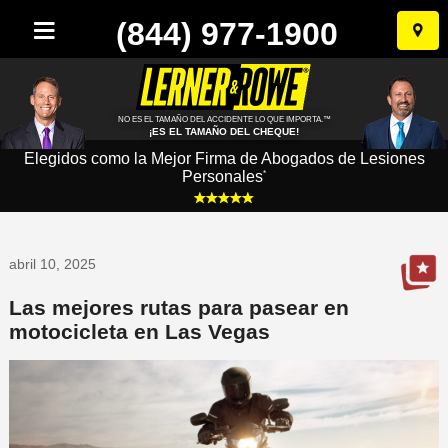
(844) 977-1900
Ir
al
conten
NO ES EL TAMAÑO DEL ACCIDENTE LO QUE IMPORTA.™
¡ES EL TAMAÑO DEL CHEQUE!
Elegidos como la Mejor Firma de Abogados de Lesiones
Personales
*
abril 10, 2025
Las mejores rutas para pasear en
motocicleta en Las Vegas