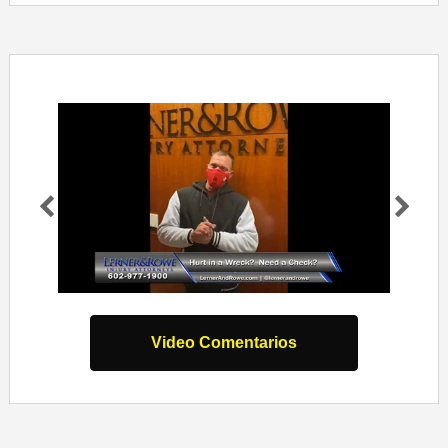
Pr
Ne
evi
xt
ou
s
Video Comentarios