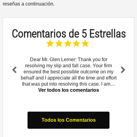
reseñas a continuación.
Comentarios de 5 Estrellas
and let
Dear Mr. Glen Lerner: Thank you for
To t
am for
resolving my slip and fall case. Your firm
wou
Rowe. I
ensured the best possible outcome on my
Mendo
Pr
Ne
that
behalf and I appreciate all the time and effort
did 
evi
xt
s
that was put into resolving this case. I am…
law o
ou
Ver todos los comentarios
s
Todos los Comentarios