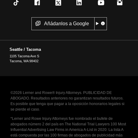
Añádanlos a Google
Seattle / Tacoma
1105 Tacoma Ave S
Tacoma
,
WA
98402
©2026 Lerner and Rowe® Injury Attorneys. PUBLICIDAD DE
ABOGADO. Resultados anteriores no garantizan resultados futuros.
Es posible que tenga que pagar a la oposición honorarios legales si
se pierde el caso.
*Lerner and Rowe Injury Attorneys fue nombrado el bufete de
abogados número 2 del país en The National Trial Lawyers 100 Most
Influential Advertising Law Firms in America A-List in 2020. La lista A
está compuesta por las 100 firmas de abogados de publicidad más