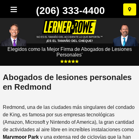
(206) 333-4400
Ir
al
conten
NO ES EL TAMAÑO DEL ACCIDENTE LO QUE IMPORTA.™
¡ES EL TAMAÑO DEL CHEQUE!
Elegidos como la Mejor Firma de Abogados de Lesiones
Personales
*
Abogados de lesiones personales
en Redmond
Redmond, una de las ciudades más singulares del condado
de King, es famosa por sus empresas tecnológicas
(Amazon, Microsoft y Nintendo of America), la gran cantidad
de actividades al aire libre en increíbles instalaciones como
Marymoor Park
y una extensa red de ciclovías que la han