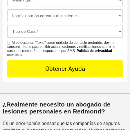
o
o
o
n
d
c
L
o
o
a
a
*
d
c
o
C
e
i
f
a
C
ó
i
s
Al seleccionar “Texto” como método de contacto preferido, doy mi
o
S
n
c
consentimiento para recibir actualizaciones y notificaciones sobre mi
e
n
M
caso; así como ofertas especiales por SMS.
Política de privacidad
d
i
completa
.
D
t
S
e
n
e
a
l
a
t
c
i
m
a
t
n
á
i
o
c
s
l
P
i
c
s
r
d
e
¿Realmente necesito un abogado de
*
e
e
r
lesiones personales en Redmond?
f
n
c
e
t
Es un error común pensar que las compañías de seguros
a
r
e