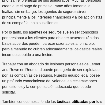
priorizan el bienestar de sus asegurados. Muchas personas
n
i
creen que el pago de primas durante años fomenta la
a
d
lealtad; sin embargo, los agentes de seguros sirven
a
o
principalmente a los intereses financieros y a los accionistas
l
de su compañía, no a sus clientes.
i
n
Por lo tanto, los agentes de seguros suelen ser conocidos
c
por presionar a los clientes para obtener acuerdos rápidos.
i
Estos acuerdos pueden parecer razonables al principio,
d
pero a menudo no cubren adecuadamente los gastos reales
e
incurridos debido a una lesión.
n
t
Trabajar con un abogado de lesiones personales de Lerner
e
and Rowe en Redmond puede protegerlo de ser explotado
*
por las compañías de seguros. Nuestro equipo legal posee
un profundo conocimiento del valor de las reclamaciones
por lesiones y la compensación adecuada que puede
solicitar.
También conocemos a fondo las
tácticas utilizadas por los