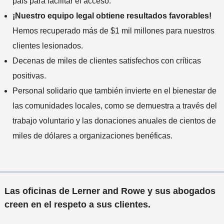
país para facilitar el acceso.
c
¡Nuestro equipo legal obtiene resultados favorables!
i
Hemos recuperado más de $1 mil millones para nuestros
d
clientes lesionados.
e
n
Decenas de miles de clientes satisfechos con críticas
t
positivas.
e
Personal solidario que también invierte en el bienestar de
*
las comunidades locales, como se demuestra a través del
trabajo voluntario y las donaciones anuales de cientos de
miles de dólares a organizaciones benéficas.
Las oficinas de Lerner and Rowe y sus abogados
creen en el respeto a sus clientes.