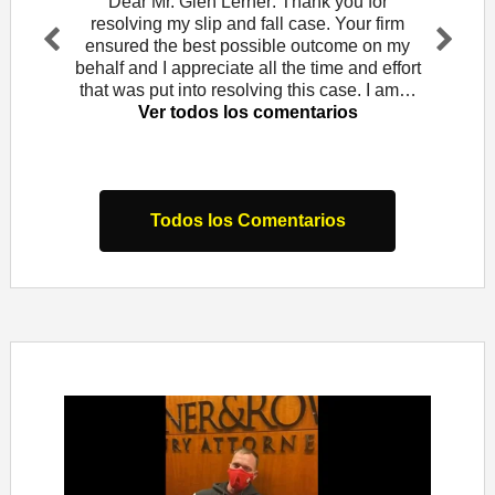
and let
Dear Mr. Glen Lerner: Thank you for
To t
am for
resolving my slip and fall case. Your firm
wou
Rowe. I
ensured the best possible outcome on my
Mendo
Pr
Ne
that
behalf and I appreciate all the time and effort
did 
evi
xt
s
that was put into resolving this case. I am…
law o
ou
Ver todos los comentarios
s
Todos los Comentarios