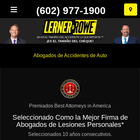
(602) 977-1900
Ir
al
conten
NO ES EL TAMAÑO DEL ACCIDENTE LO QUE IMPORTA.™
¡ES EL TAMAÑO DEL CHEQUE!
Abogados de Accidentes de Auto
Premiados Best Attorneys in America
Seleccionado Como la Mejor Firma de
Abogados de Lesiones Personales*
Seleccionados 10 años consecutivos.