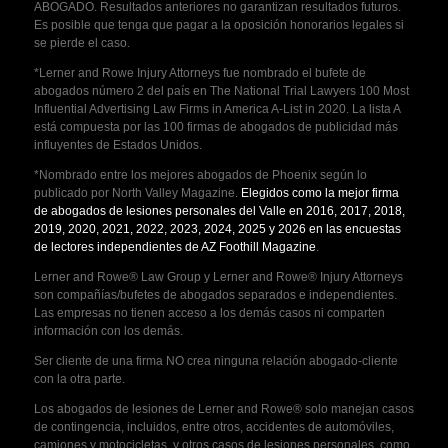
ABOGADO. Resultados anteriores no garantizan resultados futuros.
Es posible que tenga que pagar a la oposición honorarios legales si
se pierde el caso.
*Lerner and Rowe Injury Attorneys fue nombrado el bufete de
abogados número 2 del país en The National Trial Lawyers 100 Most
Influential Advertising Law Firms in America A-List in 2020. La lista A
está compuesta por las 100 firmas de abogados de publicidad más
influyentes de Estados Unidos.
*Nombrado entre los mejores abogados de Phoenix según lo
publicado por North Valley Magazine.
Elegidos como la mejor firma
de abogados de lesiones personales del Valle en 2016, 2017, 2018,
2019, 2020, 2021, 2022, 2023, 2024, 2025 y 2026 en las encuestas
de lectores independientes de AZ Foothill Magazine
.
Lerner and Rowe® Law Group y Lerner and Rowe® Injury Attorneys
son compañías/bufetes de abogados separados e independientes.
Las empresas no tienen acceso a los demás casos ni comparten
información con los demás.
Ser cliente de una firma NO crea ninguna relación abogado-cliente
con la otra parte.
Los abogados de lesiones de Lerner and Rowe® solo manejan casos
de contingencia, incluidos, entre otros, accidentes de automóviles,
camiones y motocicletas, y otros casos de lesiones personales, como