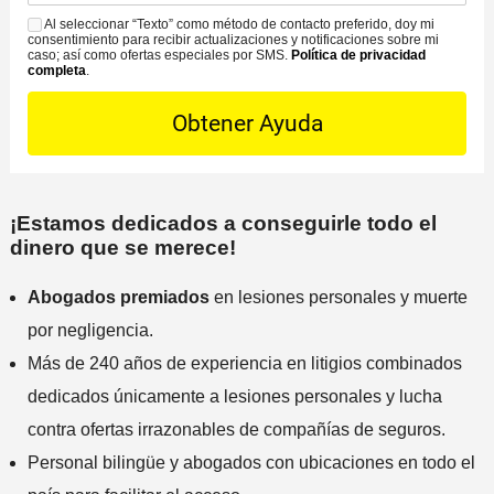
C
ó
i
s
Al seleccionar “Texto” como método de contacto preferido, doy mi
o
S
n
c
consentimiento para recibir actualizaciones y notificaciones sobre mi
e
n
M
caso; así como ofertas especiales por SMS.
Política de privacidad
d
i
completa
.
D
t
S
e
n
e
a
l
a
t
c
i
m
a
t
n
á
i
o
c
s
l
P
i
¡Estamos dedicados a conseguirle todo el
c
s
r
dinero que se merece!
d
e
*
e
e
r
f
Abogados premiados
en lesiones personales y muerte
n
c
e
t
por negligencia.
a
r
e
n
Más de 240 años de experiencia en litigios combinados
i
a
dedicados únicamente a lesiones personales y lucha
d
a
o
contra ofertas irrazonables de compañías de seguros.
l
Personal bilingüe y abogados con ubicaciones en todo el
i
n