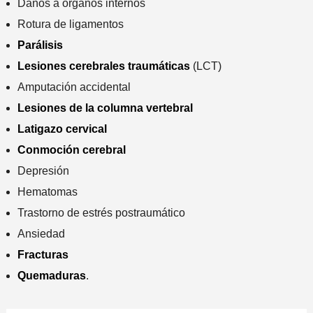
Daños a órganos internos
i
Rotura de ligamentos
n
Parálisis
c
i
Lesiones cerebrales traumáticas
(LCT)
d
Amputación accidental
e
Lesiones de la columna vertebral
n
Latigazo cervical
t
e
Conmoción cerebral
*
Depresión
Hematomas
Trastorno de estrés postraumático
Ansiedad
Fracturas
Quemaduras
.