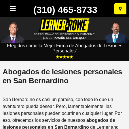
(310) 465-8733
Ir
al
conten
NO ES EL TAMAÑO DEL ACCIDENTE LO QUE IMPORTA.™
¡ES EL TAMAÑO DEL CHEQUE!
Elegidos como la Mejor Firma de Abogados de Lesiones
Personales
*
Abogados de lesiones personales
en San Bernardino
San Bernardino es casi un paraíso, con todo lo que un
aventurero pueda desear. Pero, lamentablemente, las
lesiones personales pueden ocurrir en cualquier lugar. Por
eso, ofrecemos los servicios de nuestros
abogados de
lesiones personales en San Bernardino
de Lerner and