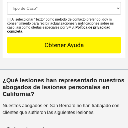
c
o
C
e
i
f
a
C
ó
i
s
Al seleccionar “Texto” como método de contacto preferido, doy mi
o
S
n
c
consentimiento para recibir actualizaciones y notificaciones sobre mi
e
n
M
caso; así como ofertas especiales por SMS.
Política de privacidad
d
i
completa
.
D
t
S
e
n
e
a
l
a
t
c
i
m
a
t
n
á
i
o
c
s
l
P
i
c
s
r
d
e
¿Qué lesiones han representado nuestros
*
e
e
r
abogados de lesiones personales en
f
n
c
California?
e
t
a
r
e
Nuestros abogados en San Bernardino han trabajado con
n
i
clientes que sufrieron las siguientes lesiones:
a
d
a
o
l