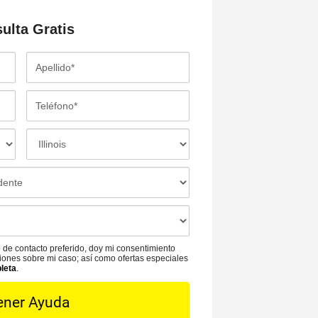
sulta
Gratis
A
p
e
T
l
e
l
l
L
i
é
o
d
f
c
o
o
a
*
n
c
o
i
*
ó
 de contacto preferido, doy mi consentimiento
n
aciones sobre mi caso; así como ofertas especiales
pleta
.
d
e
l