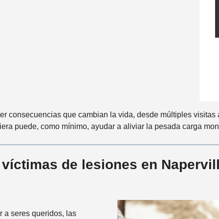
t
e
*
r consecuencias que cambian la vida, desde múltiples visitas a
era puede, como mínimo, ayudar a aliviar la pesada carga mone
íctimas de lesiones en Naperville
 a seres queridos, las