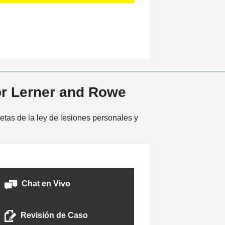
i
n
c
i
d
e
n
t
or Lerner and Rowe
e
tas de la ley de lesiones personales y
Chat en Vivo
Revisión de Caso