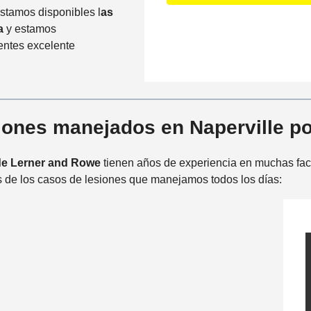
t
m
Estamos disponibles l
as
a
a
á
na
y estamos
i
c
s
entes excelente
l
t
c
s
o
e
*
P
r
r
c
e
siones manejados en Naperville p
a
f
n
e
a
de Lerner and Rowe
tienen años de experiencia en muchas face
r
a
s de los casos de lesiones que manejamos todos los días:
i
l
d
i
o
n
c
i
d
e
n