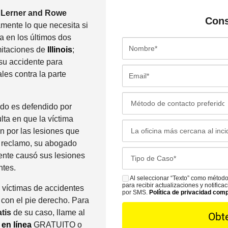
 Lerner and Rowe
Con
amente lo que necesita si
a en los últimos dos
N
imitaciones de
Illinois
;
o
 su accidente para
m
E
les contra la parte
b
m
r
a
M
e
i
do es defendido por
é
*
l
ta en que la víctima
t
L
*
n por las lesiones que
o
a
n reclamo, su abogado
d
o
C
mente causó sus lesiones
o
f
a
ntes.
d
i
s
Al seleccionar “Texto” como método
S
e
c
para recibir actualizaciones y notific
s víctimas de accidentes
e
M
por SMS.
Política de privacidad com
C
i
con el pie derecho. Para
D
S
o
n
atis
de su caso, llame al
e
n
a
 en línea
GRATUITO o
t