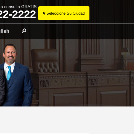
na consulta GRATIS
22-2222
Seleccione Su Ciudad
Ir
al
lish
Buscar
contenido