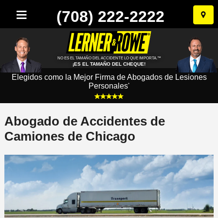
(708) 222-2222
Ir
al
conten
NO ES EL TAMAÑO DEL ACCIDENTE LO QUE IMPORTA.™
¡ES EL TAMAÑO DEL CHEQUE!
Elegidos como la Mejor Firma de Abogados de Lesiones
Personales
*
Abogado de Accidentes de
Camiones de Chicago