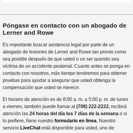
n
á
i
o
c
s
l
P
i
c
s
r
d
e
Póngase en contacto con un abogado de
*
e
e
r
Lerner and Rowe
f
n
c
e
t
Es importante buscar asistencia legal por parte de un
a
r
e
abogado de lesiones de Lerner and Rowe tan pronto como
n
i
sea posible después de que usted o un ser querido sea
a
d
víctima de un accidente peatonal. Cuanto antes se ponga en
a
o
contacto con nosotros, más tiempo tendremos para obtener
l
pruebas para ayudar a asegurar que usted obtenga la
i
compensación que usted se merece.
n
c
El horario de atención es de 8:00 a. m. a 5:00 p. m. de lunes
i
a viernes, también puede llamar al
(708) 222-2222
,
recibirá
d
atención las
24 horas del día los 7 días de la semana
o si
e
lo prefiere, llene nuestro
formulario en linea
.
Nuestro
n
servicio
LiveChat
está disponible para usted, uno de
t