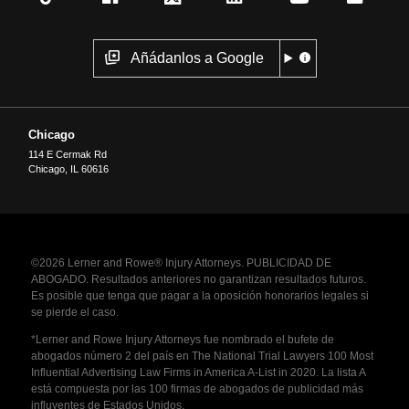
Añádanlos a Google
Chicago
114 E Cermak Rd
Chicago
,
IL
60616
©2026 Lerner and Rowe® Injury Attorneys. PUBLICIDAD DE
ABOGADO. Resultados anteriores no garantizan resultados futuros.
Es posible que tenga que pagar a la oposición honorarios legales si
se pierde el caso.
*Lerner and Rowe Injury Attorneys fue nombrado el bufete de
abogados número 2 del país en The National Trial Lawyers 100 Most
Influential Advertising Law Firms in America A-List in 2020. La lista A
está compuesta por las 100 firmas de abogados de publicidad más
influyentes de Estados Unidos.