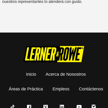
nuestros representantes lo atenderá con gusto.
e
*
Inicio
Acerca de Nosostros
Áreas de Práctica
Empleos
Contáctenos