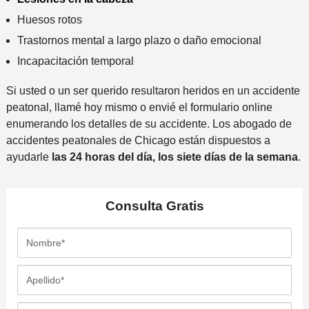
Huesos rotos
Trastornos mental a largo plazo o daño emocional
Incapacitación temporal
Si usted o un ser querido resultaron heridos en un accidente
peatonal, llamé hoy mismo o envié el formulario online
enumerando los detalles de su accidente. Los abogado de
accidentes peatonales de Chicago están dispuestos a
ayudarle
las 24 horas del día, los siete días de la semana
.
Consulta
Gratis
N
o
m
A
b
p
r
e