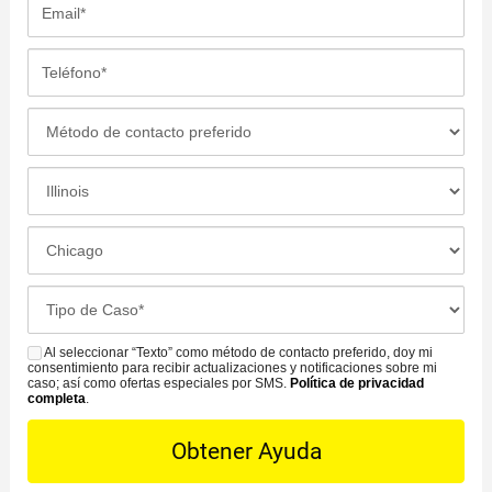
E
e
l
m
*
l
a
T
i
i
e
d
l
l
M
o
*
é
é
*
f
t
L
o
o
o
n
d
c
L
o
o
a
a
*
d
c
o
C
e
i
f
a
C
ó
i
s
Al seleccionar “Texto” como método de contacto preferido, doy mi
o
S
n
c
consentimiento para recibir actualizaciones y notificaciones sobre mi
e
n
M
caso; así como ofertas especiales por SMS.
Política de privacidad
d
i
completa
.
D
t
S
e
n
e
a
l
a
t
c
i
m
a
t