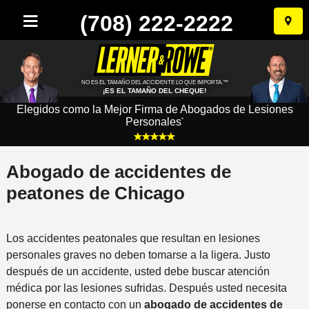
(708) 222-2222
Ir
al
conten
NO ES EL TAMAÑO DEL ACCIDENTE LO QUE IMPORTA.™
¡ES EL TAMAÑO DEL CHEQUE!
Elegidos como la Mejor Firma de Abogados de Lesiones
Personales
*
Abogado de accidentes de
peatones de Chicago
Los accidentes peatonales que resultan en lesiones
personales graves no deben tomarse a la ligera. Justo
después de un accidente, usted debe buscar atención
médica por las lesiones sufridas. Después usted necesita
ponerse en contacto con un
abogado de accidentes de