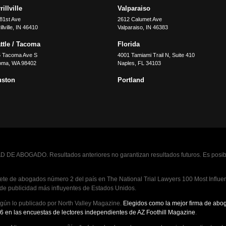
illville
Valparaiso
81st Ave
2612 Calumet Ave
llville
,
IN
46410
Valparaiso
,
IN
46383
ttle / Tacoma
Florida
5 Tacoma Ave S
4001 Tamiami Trail N, Suite 410
oma
,
WA
98402
Naples
,
FL
34103
uston
Portland
 DE ABOGADO. Resultados anteriores no garantizan resultados futuros. Es posibl
te de abogados número 2 del país en The National Trial Lawyers 100 Most Influenti
 de publicidad más influyentes de Estados Unidos.
ún lo publicado por North Valley Magazine.
Elegidos como la mejor firma de abog
6 en las encuestas de lectores independientes de AZ Foothill Magazine
.