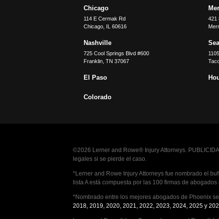
Chicago
Merr
114 E Cermak Rd
421 
Chicago
,
IL
60616
Merri
Nashville
Sea
725 Cool Springs Blvd #600
110
Franklin
,
TN
37067
Tac
El Paso
Ho
Colorado
©2026 Lerner and Rowe® Injury Attorneys. PUBLICIDAD
legales si se pierde el caso.
*Lerner and Rowe Injury Attorneys fue nombrado el bufe
lista A está compuesta por las 100 firmas de abogados
*Nombrado entre los mejores abogados de Phoenix seg
2018, 2019, 2020, 2021, 2022, 2023, 2024, 2025 y 202