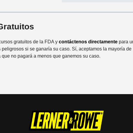
C
a
s
Gratuitos
o
*
cursos gratuitos de la FDA y
contáctenos directamente
para un
eligrosos si se ganaría su caso. Sí, aceptamos la mayoría de
ica que no pagará a menos que ganemos su caso.