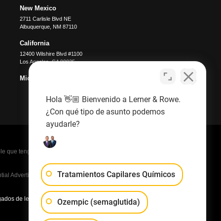
New Mexico
2711 Carlisle Blvd NE
Albuquerque
,
NM
87110
California
12400 Wilshire Blvd #1100
Los Angeles
,
CA
90025
Michigan
Hola 👋🏼 Bienvenido a Lerner & Rowe.
¿Con qué tipo de asunto podemos
ayudarle?
e que tenga que pagar a la oposición honorarios
Tratamientos Capilares Químicos
al Advertising Law Firms in America A-List in 2020. La
ados de lesiones personales del Valle en 2016, 2017,
Ozempic (semaglutida)