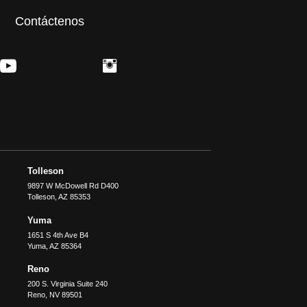
Contáctenos
Tolleson
9897 W McDowell Rd D400
Tolleson
,
AZ
85353
Yuma
1651 S 4th Ave B4
Yuma
,
AZ
85364
Reno
200 S. Virginia Suite 240
Reno
,
NV
89501