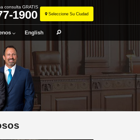
na consulta GRATIS
77-1900
Seleccione Su Ciudad
Ir
al
enos
English
Buscar
contenido
osos