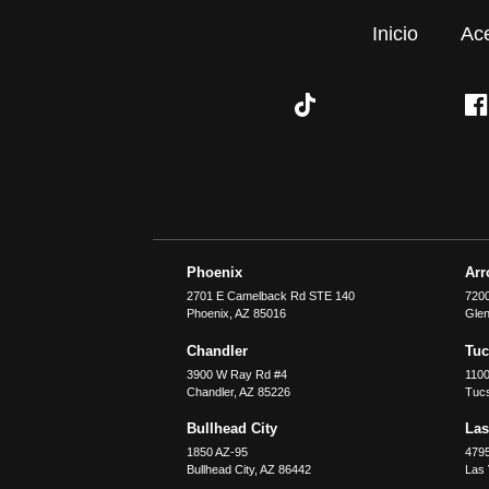
Inicio
Ac
Phoenix
Ar
2701 E Camelback Rd STE 140
7200
Phoenix
,
AZ
85016
Glen
Chandler
Tu
3900 W Ray Rd #4
1100
Chandler
,
AZ
85226
Tuc
Bullhead City
Las
1850 AZ-95
479
Bullhead City
,
AZ
86442
Las