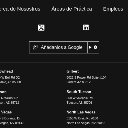
erca de Nosostros
Áreas de Práctica
Empleos
Añádanlos a Google
rowhead
Gilbert
 W Bell Rd D2
5022 S Power Rd Suite #104
dale
,
AZ
85308
Gilbert
,
AZ
85212
cson
South Tucson
 N Wilmot Rd
660 W Valencia Rd
son
,
AZ
85712
Tucson
,
AZ
85706
 Vegas
North Las Vegas
5 S Durango Dr
3155 W Craig Rd #100
 Vegas
,
NV
89147
North Las Vegas
,
NV
89032