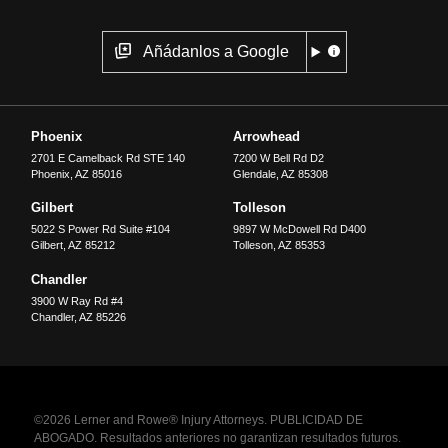
Añádanlos a Google
Phoenix
Arrowhead
2701 E Camelback Rd STE 140
7200 W Bell Rd D2
Phoenix
,
AZ
85016
Glendale
,
AZ
85308
Gilbert
Tolleson
5022 S Power Rd Suite #104
9897 W McDowell Rd D400
Gilbert
,
AZ
85212
Tolleson
,
AZ
85353
Chandler
3900 W Ray Rd #4
Chandler
,
AZ
85226
©2026 Lerner and Rowe® Injury Attorneys. PUBLICIDAD DE
ABOGADO. Resultados anteriores no garantizan resultados futuros.