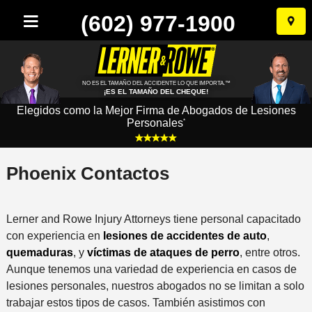
(602) 977-1900
Ir
al
conten
NO ES EL TAMAÑO DEL ACCIDENTE LO QUE IMPORTA.™
¡ES EL TAMAÑO DEL CHEQUE!
Elegidos como la Mejor Firma de Abogados de Lesiones
Personales
*
Phoenix Contactos
Lerner and Rowe Injury Attorneys tiene personal capacitado
con experiencia en
lesiones de accidentes de auto
,
quemaduras
, y
víctimas de ataques de perro
, entre otros.
Aunque tenemos una variedad de experiencia en casos de
lesiones personales, nuestros abogados no se limitan a solo
trabajar estos tipos de casos. También asistimos con