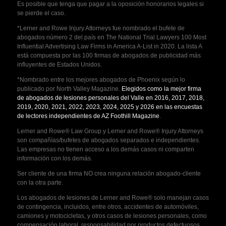
Es posible que tenga que pagar a la oposición honorarios legales si
se pierde el caso.
*Lerner and Rowe Injury Attorneys fue nombrado el bufete de
abogados número 2 del país en The National Trial Lawyers 100 Most
Influential Advertising Law Firms in America A-List in 2020. La lista A
está compuesta por las 100 firmas de abogados de publicidad más
influyentes de Estados Unidos.
*Nombrado entre los mejores abogados de Phoenix según lo
publicado por North Valley Magazine.
Elegidos como la mejor firma
de abogados de lesiones personales del Valle en 2016, 2017, 2018,
2019, 2020, 2021, 2022, 2023, 2024, 2025 y 2026 en las encuestas
de lectores independientes de AZ Foothill Magazine
.
Lerner and Rowe® Law Group y Lerner and Rowe® Injury Attorneys
son compañías/bufetes de abogados separados e independientes.
Las empresas no tienen acceso a los demás casos ni comparten
información con los demás.
Ser cliente de una firma NO crea ninguna relación abogado-cliente
con la otra parte.
Los abogados de lesiones de Lerner and Rowe® solo manejan casos
de contingencia, incluidos, entre otros, accidentes de automóviles,
camiones y motocicletas, y otros casos de lesiones personales, como
compensación laboral, responsabilidad por productos defectuosos,