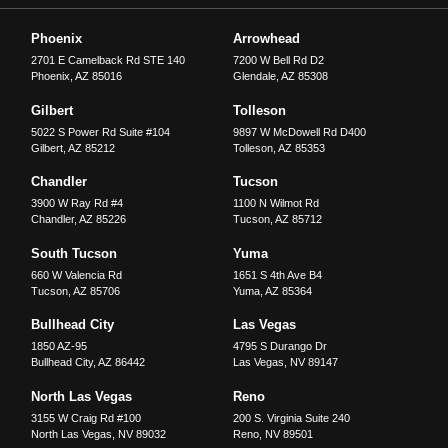
Phoenix
Arrowhead
2701 E Camelback Rd STE 140
7200 W Bell Rd D2
Phoenix
,
AZ
85016
Glendale
,
AZ
85308
Gilbert
Tolleson
5022 S Power Rd Suite #104
9897 W McDowell Rd D400
Gilbert
,
AZ
85212
Tolleson
,
AZ
85353
Chandler
Tucson
3900 W Ray Rd #4
1100 N Wilmot Rd
Chandler
,
AZ
85226
Tucson
,
AZ
85712
South Tucson
Yuma
660 W Valencia Rd
1651 S 4th Ave B4
Tucson
,
AZ
85706
Yuma
,
AZ
85364
Bullhead City
Las Vegas
1850 AZ-95
4795 S Durango Dr
Bullhead City
,
AZ
86442
Las Vegas
,
NV
89147
North Las Vegas
Reno
3155 W Craig Rd #100
200 S. Virginia Suite 240
North Las Vegas
,
NV
89032
Reno
,
NV
89501