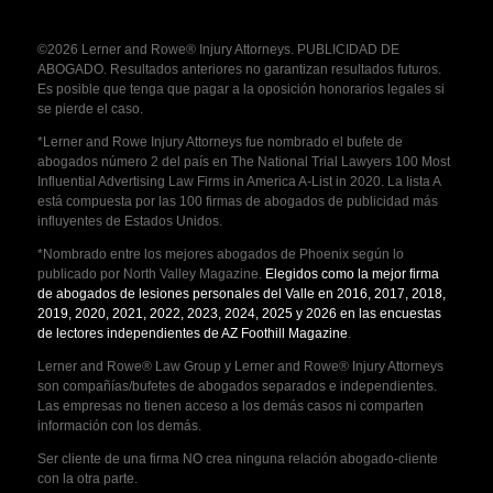
©2026 Lerner and Rowe® Injury Attorneys. PUBLICIDAD DE
ABOGADO. Resultados anteriores no garantizan resultados futuros.
Es posible que tenga que pagar a la oposición honorarios legales si
se pierde el caso.
*Lerner and Rowe Injury Attorneys fue nombrado el bufete de
abogados número 2 del país en The National Trial Lawyers 100 Most
Influential Advertising Law Firms in America A-List in 2020. La lista A
está compuesta por las 100 firmas de abogados de publicidad más
influyentes de Estados Unidos.
*Nombrado entre los mejores abogados de Phoenix según lo
publicado por North Valley Magazine.
Elegidos como la mejor firma
de abogados de lesiones personales del Valle en 2016, 2017, 2018,
2019, 2020, 2021, 2022, 2023, 2024, 2025 y 2026 en las encuestas
de lectores independientes de AZ Foothill Magazine
.
Lerner and Rowe® Law Group y Lerner and Rowe® Injury Attorneys
son compañías/bufetes de abogados separados e independientes.
Las empresas no tienen acceso a los demás casos ni comparten
información con los demás.
Ser cliente de una firma NO crea ninguna relación abogado-cliente
con la otra parte.