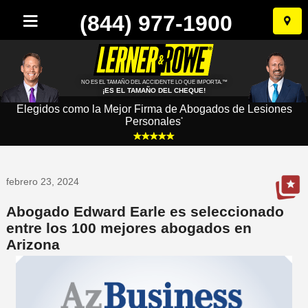
(844) 977-1900
Ir
al
conten
NO ES EL TAMAÑO DEL ACCIDENTE LO QUE IMPORTA.™
¡ES EL TAMAÑO DEL CHEQUE!
Elegidos como la Mejor Firma de Abogados de Lesiones
Personales
*
febrero 23, 2024
Abogado Edward Earle es seleccionado
entre los 100 mejores abogados en
Arizona