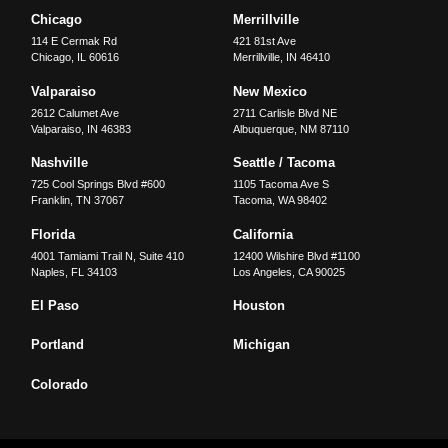
Chicago
Merrillville
114 E Cermak Rd
421 81st Ave
Chicago
,
IL
60616
Merrillville
,
IN
46410
Valparaiso
New Mexico
2612 Calumet Ave
2711 Carlisle Blvd NE
Valparaiso
,
IN
46383
Albuquerque
,
NM
87110
Nashville
Seattle / Tacoma
725 Cool Springs Blvd #600
1105 Tacoma Ave S
Franklin
,
TN
37067
Tacoma
,
WA
98402
Florida
California
4001 Tamiami Trail N, Suite 410
12400 Wilshire Blvd #1100
Naples
,
FL
34103
Los Angeles
,
CA
90025
El Paso
Houston
Portland
Michigan
Colorado