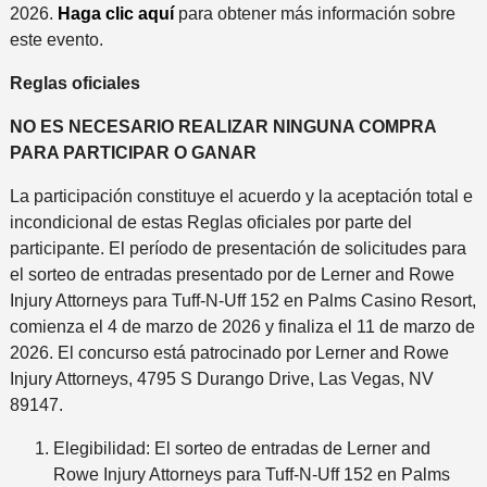
2026.
Haga clic aquí
para obtener más información sobre
este evento.
Reglas oficiales
NO ES NECESARIO REALIZAR NINGUNA COMPRA
PARA PARTICIPAR O GANAR
La participación constituye el acuerdo y la aceptación total e
incondicional de estas Reglas oficiales por parte del
participante. El período de presentación de solicitudes para
el sorteo de entradas presentado por de Lerner and Rowe
Injury Attorneys para Tuff-N-Uff 152 en Palms Casino Resort,
comienza el 4 de marzo de 2026 y finaliza el 11 de marzo de
2026. El concurso está patrocinado por Lerner and Rowe
Injury Attorneys, 4795 S Durango Drive, Las Vegas, NV
89147.
Elegibilidad: El sorteo de entradas de Lerner and
Rowe Injury Attorneys para Tuff-N-Uff 152 en Palms