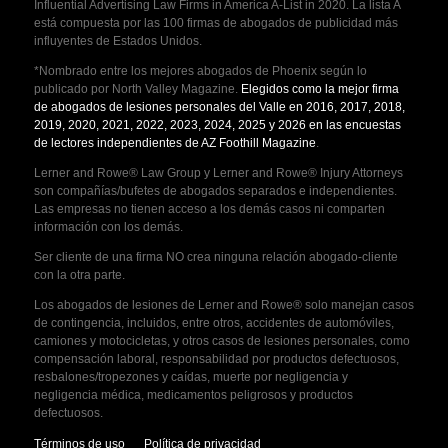
Influential Advertising Law Firms in America A-List in 2020. La lista A
está compuesta por las 100 firmas de abogados de publicidad más
influyentes de Estados Unidos.
*Nombrado entre los mejores abogados de Phoenix según lo
publicado por North Valley Magazine.
Elegidos como la mejor firma
de abogados de lesiones personales del Valle en 2016, 2017, 2018,
2019, 2020, 2021, 2022, 2023, 2024, 2025 y 2026 en las encuestas
de lectores independientes de AZ Foothill Magazine
.
Lerner and Rowe® Law Group y Lerner and Rowe® Injury Attorneys
son compañías/bufetes de abogados separados e independientes.
Las empresas no tienen acceso a los demás casos ni comparten
información con los demás.
Ser cliente de una firma NO crea ninguna relación abogado-cliente
con la otra parte.
Los abogados de lesiones de Lerner and Rowe® solo manejan casos
de contingencia, incluidos, entre otros, accidentes de automóviles,
camiones y motocicletas, y otros casos de lesiones personales, como
compensación laboral, responsabilidad por productos defectuosos,
resbalones/tropezones y caídas, muerte por negligencia y
negligencia médica, medicamentos peligrosos y productos
defectuosos.
Términos de uso
Política de privacidad