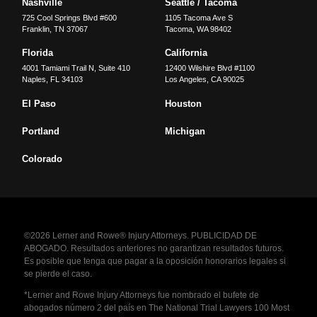
Nashville
Seattle / Tacoma
725 Cool Springs Blvd #600
1105 Tacoma Ave S
Franklin
,
TN
37067
Tacoma
,
WA
98402
Florida
California
4001 Tamiami Trail N, Suite 410
12400 Wilshire Blvd #1100
Naples
,
FL
34103
Los Angeles
,
CA
90025
El Paso
Houston
Portland
Michigan
Colorado
©2026 Lerner and Rowe® Injury Attorneys. PUBLICIDAD DE
ABOGADO. Resultados anteriores no garantizan resultados futuros.
Es posible que tenga que pagar a la oposición honorarios legales si
se pierde el caso.
*Lerner and Rowe Injury Attorneys fue nombrado el bufete de
abogados número 2 del país en The National Trial Lawyers 100 Most