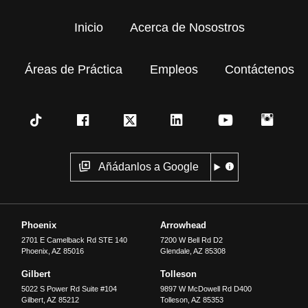
Inicio
Acerca de Nosostros
Áreas de Práctica
Empleos
Contáctenos
Añádanlos a Google
Phoenix
Arrowhead
2701 E Camelback Rd STE 140
7200 W Bell Rd D2
Phoenix
,
AZ
85016
Glendale
,
AZ
85308
Gilbert
Tolleson
5022 S Power Rd Suite #104
9897 W McDowell Rd D400
Gilbert
,
AZ
85212
Tolleson
,
AZ
85353