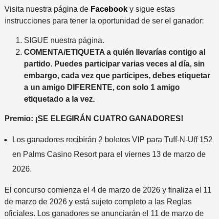
Visita nuestra página de
Facebook
y sigue estas
instrucciones para tener la oportunidad de ser el ganador:
SIGUE nuestra página.
COMENTA/ETIQUETA a quién llevarías contigo al
partido. Puedes participar varias veces al día, sin
embargo, cada vez que participes, debes etiquetar
a un amigo DIFERENTE, con solo 1 amigo
etiquetado a la vez.
Premio: ¡SE ELEGIRÁN CUATRO GANADORES!
Los ganadores recibirán 2 boletos VIP para Tuff-N-Uff 152
en Palms Casino Resort para el viernes 13 de marzo de
2026.
El concurso comienza el 4 de marzo de 2026 y finaliza el 11
de marzo de 2026 y está sujeto completo a las Reglas
oficiales. Los ganadores se anunciarán el 11 de marzo de