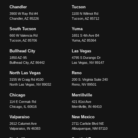
Chandler
Tucson
3900 W Ray Rd #4
1100 N Wilmot Rd
Chandler
,
AZ
85226
Tucson
,
AZ
85712
South Tucson
Yuma
660 W Valencia Rd
1651 S 4th Ave B4
Tucson
,
AZ
85706
Yuma
,
AZ
85364
Bullhead City
Las Vegas
1850 AZ-95
4795 S Durango Dr
Bullhead City
,
AZ
86442
Las Vegas
,
NV
89147
North Las Vegas
Reno
3155 W Craig Rd #100
200 S. Virginia Suite 240
North Las Vegas
,
NV
89032
Reno
,
NV
89501
Chicago
Merrillville
114 E Cermak Rd
421 81st Ave
Chicago
,
IL
60616
Merrillville
,
IN
46410
Valparaiso
New Mexico
2612 Calumet Ave
2711 Carlisle Blvd NE
Valparaiso
,
IN
46383
Albuquerque
,
NM
87110