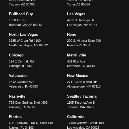
Tucson
,
AZ
85706
Yuma
,
AZ
85364
Bullhead City
Las Vegas
1850 AZ-95
4795 S Durango Dr
Bullhead City
,
AZ
86442
Las Vegas
,
NV
89147
North Las Vegas
Reno
3155 W Craig Rd #100
200 S. Virginia Suite 240
North Las Vegas
,
NV
89032
Reno
,
NV
89501
Chicago
Merrillville
114 E Cermak Rd
421 81st Ave
Chicago
,
IL
60616
Merrillville
,
IN
46410
Valparaiso
New Mexico
2612 Calumet Ave
2711 Carlisle Blvd NE
Valparaiso
,
IN
46383
Albuquerque
,
NM
87110
Nashville
Seattle / Tacoma
725 Cool Springs Blvd #600
1105 Tacoma Ave S
Franklin
,
TN
37067
Tacoma
,
WA
98402
Florida
California
4001 Tamiami Trail N, Suite 410
12400 Wilshire Blvd #1100
Naples
,
FL
34103
Los Angeles
,
CA
90025