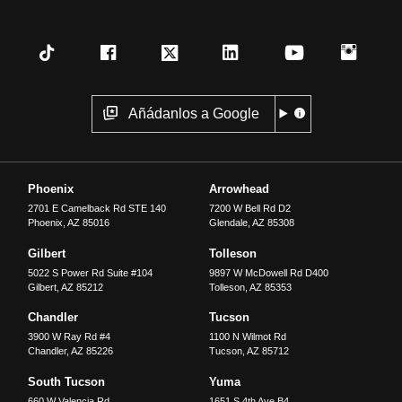
Añádanlos a Google
Phoenix
Arrowhead
2701 E Camelback Rd STE 140
7200 W Bell Rd D2
Phoenix
,
AZ
85016
Glendale
,
AZ
85308
Gilbert
Tolleson
5022 S Power Rd Suite #104
9897 W McDowell Rd D400
Gilbert
,
AZ
85212
Tolleson
,
AZ
85353
Chandler
Tucson
3900 W Ray Rd #4
1100 N Wilmot Rd
Chandler
,
AZ
85226
Tucson
,
AZ
85712
South Tucson
Yuma
660 W Valencia Rd
1651 S 4th Ave B4