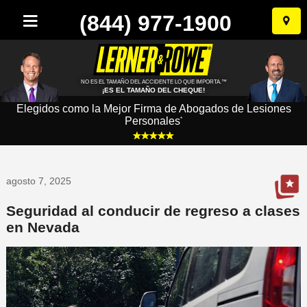
(844) 977-1900
Ir
al
conten
NO ES EL TAMAÑO DEL ACCIDENTE LO QUE IMPORTA.™
¡ES EL TAMAÑO DEL CHEQUE!
Elegidos como la Mejor Firma de Abogados de Lesiones
Personales
*
agosto 7, 2025
Seguridad al conducir de regreso a clases
en Nevada