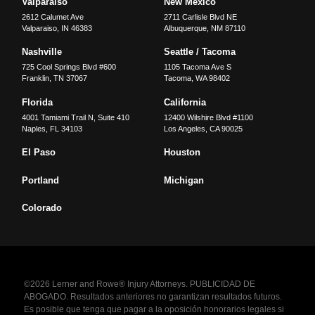
Valparaiso
New Mexico
2612 Calumet Ave
2711 Carlisle Blvd NE
Valparaiso
,
IN
46383
Albuquerque
,
NM
87110
Nashville
Seattle / Tacoma
725 Cool Springs Blvd #600
1105 Tacoma Ave S
Franklin
,
TN
37067
Tacoma
,
WA
98402
Florida
California
4001 Tamiami Trail N, Suite 410
12400 Wilshire Blvd #1100
Naples
,
FL
34103
Los Angeles
,
CA
90025
El Paso
Houston
Portland
Michigan
Colorado
©2026 Lerner and Rowe® Injury Attorneys. PUBLICIDAD DE
ABOGADO. Resultados anteriores no garantizan resultados futuros.
Es posible que tenga que pagar a la oposición honorarios legales si