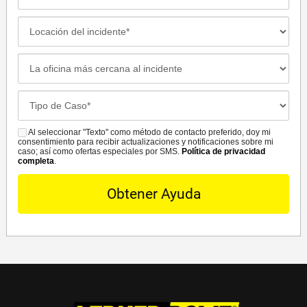
de
Contacto
Locación
Preferido
del
incidente
La
oficina
más
Case
cercana
Details*
al
Al seleccionar "Texto" como método de contacto preferido, doy mi
SMS
incidente*
consentimiento para recibir actualizaciones y notificaciones sobre mi
caso; así como ofertas especiales por SMS.
Política de privacidad
completa
.