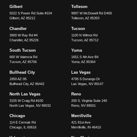
Gilbert
Tolleson
5022 S Power Rd Suite #104
9897 W McDowell Rd D400
Gilbert
,
AZ
85212
Tolleson
,
AZ
85353
Chandler
Tucson
3900 W Ray Rd #4
1100 N Wilmot Rd
Chandler
,
AZ
85226
Tucson
,
AZ
85712
South Tucson
Yuma
660 W Valencia Rd
1651 S 4th Ave B4
Tucson
,
AZ
85706
Yuma
,
AZ
85364
Bullhead City
Las Vegas
1850 AZ-95
4795 S Durango Dr
Bullhead City
,
AZ
86442
Las Vegas
,
NV
89147
North Las Vegas
Reno
3155 W Craig Rd #100
200 S. Virginia Suite 240
North Las Vegas
,
NV
89032
Reno
,
NV
89501
Chicago
Merrillville
114 E Cermak Rd
421 81st Ave
Chicago
,
IL
60616
Merrillville
,
IN
46410