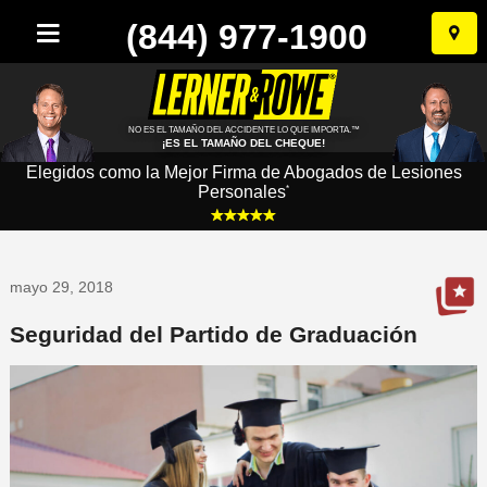
(844) 977-1900
Ir
al
conten
NO ES EL TAMAÑO DEL ACCIDENTE LO QUE IMPORTA.™
¡ES EL TAMAÑO DEL CHEQUE!
Elegidos como la Mejor Firma de Abogados de Lesiones
Personales
*
mayo 29, 2018
Seguridad del Partido de Graduación