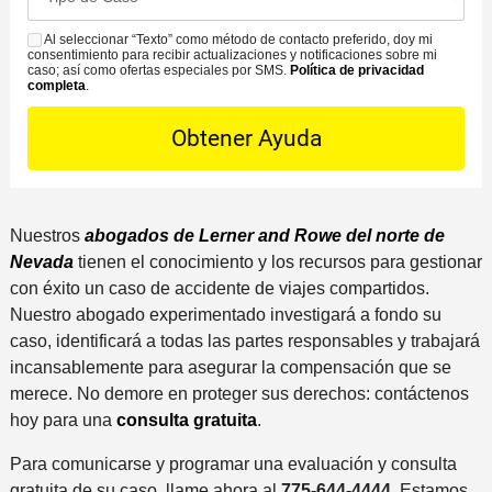
f
a
C
ó
i
s
Al seleccionar “Texto” como método de contacto preferido, doy mi
o
S
n
c
consentimiento para recibir actualizaciones y notificaciones sobre mi
e
n
M
caso; así como ofertas especiales por SMS.
Política de privacidad
d
i
completa
.
D
t
S
e
n
e
a
l
a
t
c
i
m
a
t
n
á
i
o
c
s
l
P
i
Nuestros
abogados de Lerner and Rowe del norte de
c
s
r
d
Nevada
tienen el conocimiento y los recursos para gestionar
e
*
e
e
con éxito un caso de accidente de viajes compartidos.
r
f
n
Nuestro abogado experimentado investigará a fondo su
c
e
t
caso, identificará a todas las partes responsables y trabajará
a
r
e
incansablemente para asegurar la compensación que se
n
i
merece. No demore en proteger sus derechos: contáctenos
a
d
hoy para una
consulta gratuita
.
a
o
l
Para comunicarse y programar una evaluación y consulta
i
gratuita de su caso, llame ahora al
775-644-4444
. Estamos