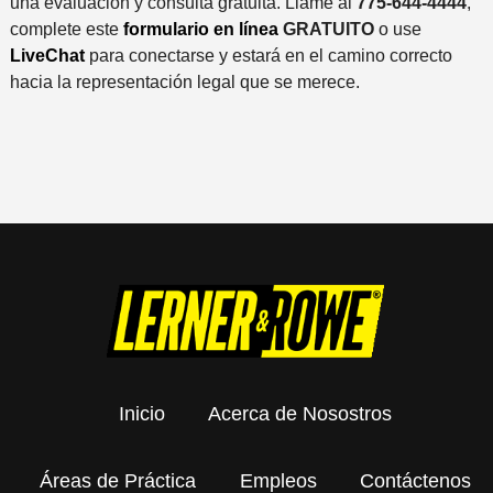
una evaluación y consulta gratuita. Llame al
775-644-4444
,
complete este
formulario en línea
GRATUITO
o use
LiveChat
para conectarse y estará en el camino correcto
hacia la representación legal que se merece.
Inicio
Acerca de Nosostros
Áreas de Práctica
Empleos
Contáctenos