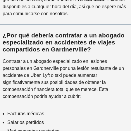
n
disponibles a cualquier hora del día, así que no espere más
c
para comunicarse con nosotros.
i
d
e
¿Por qué debería contratar a un abogado
n
especializado en accidentes de viajes
t
compartidos en Gardnerville?
e
*
Contratar a un abogado especializado en lesiones
personales en Gardnerville por una lesión resultante de un
accidente de Uber, Lyft o taxi puede aumentar
significativamente sus posibilidades de obtener la
compensación financiera total que se merece. Esta
compensación podría ayudar a cubrir:
Facturas médicas
Salarios perdidos