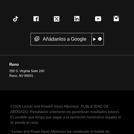
Añádanlos a Google
Reno
200 S. Virginia Suite 240
Reno
,
NV
89501
©2026 Lerner and Rowe® Injury Attorneys. PUBLICIDAD DE
ABOGADO. Resultados anteriores no garantizan resultados futuros.
Es posible que tenga que pagar a la oposición honorarios legales si
se pierde el caso.
*Lerner and Rowe Injury Attorneys fue nombrado el bufete de