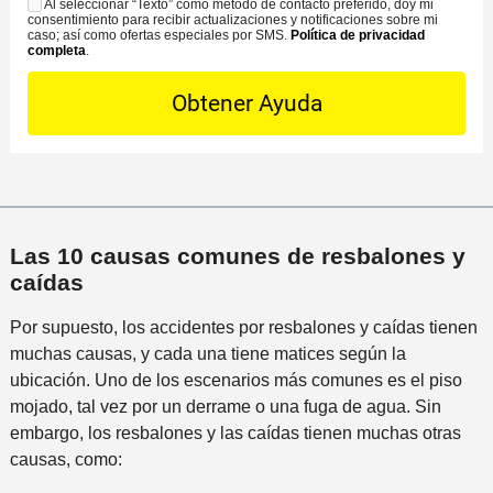
s
Al seleccionar “Texto” como método de contacto preferido, doy mi
o
S
n
c
consentimiento para recibir actualizaciones y notificaciones sobre mi
e
n
M
caso; así como ofertas especiales por SMS.
Política de privacidad
d
i
completa
.
D
t
S
e
n
e
a
l
a
t
c
i
m
a
t
n
á
i
o
c
s
l
P
i
c
s
r
d
e
*
e
Las 10 causas comunes de resbalones y
e
r
f
caídas
n
c
e
t
a
r
Por supuesto, los accidentes por resbalones y caídas tienen
e
n
i
muchas causas, y cada una tiene matices según la
a
d
ubicación. Uno de los escenarios más comunes es el piso
a
o
mojado, tal vez por un derrame o una fuga de agua. Sin
l
embargo, los resbalones y las caídas tienen muchas otras
i
causas, como:
n