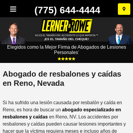
(775) 644-4444
Ir
al
conten
NO ES EL TAMAÑO DEL ACCIDENTE LO QUE IMPORTA.™
¡ES EL TAMAÑO DEL CHEQUE!
Elegidos como la Mejor Firma de Abogados de Lesiones
Personales
*
Abogado de resbalones y caídas
en Reno, Nevada
Si ha sufrido una lesión causada por resbalón y caída en
Reno, es hora de buscar un
abogado especializado en
resbalones y caídas
en Reno, NV. Los accidentes por
resbalones y caídas pueden causar lesiones importantes y
hacer que la víctima requiera meses e incluso años de