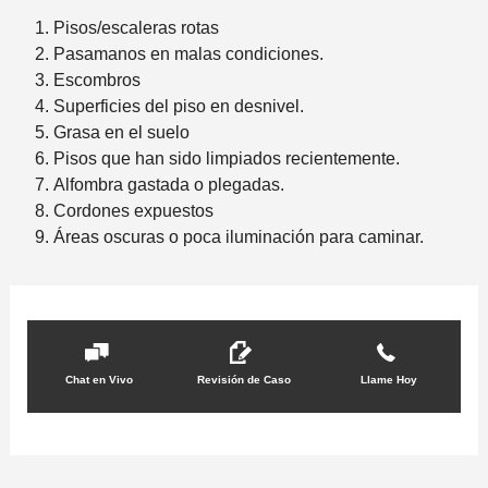
c
Pisos/escaleras rotas
i
Pasamanos en malas condiciones.
d
Escombros
e
Superficies del piso en desnivel.
n
Grasa en el suelo
t
Pisos que han sido limpiados recientemente.
e
Alfombra gastada o plegadas.
*
Cordones expuestos
Áreas oscuras o poca iluminación para caminar.
Chat en Vivo
Revisión de Caso
Llame Hoy