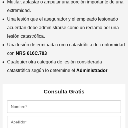
Mutilar, aplastar o amputar una porción importante de una
extremidad.
Una lesión que el asegurador y el empleado lesionado
acuerdan debe administrarse como un reclamo por una
lesión catastrófica.
Una lesión determinada como catastrófica de conformidad
con
NRS 616C.703
Cualquier otra categoría de lesión considerada
catastrófica según lo determine el
Administrador
.
Consulta
Gratis
N
o
m
A
b
p