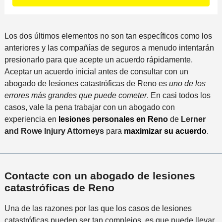
m
a
t
n
á
i
o
c
s
l
P
i
Los dos últimos elementos no son tan específicos como los
c
s
r
d
anteriores y las compañías de seguros a menudo intentarán
e
*
e
e
presionarlo para que acepte un acuerdo rápidamente.
r
f
n
Aceptar un acuerdo inicial antes de consultar con un
c
e
t
abogado de lesiones catastróficas de Reno es
uno de los
a
r
e
errores más grandes que puede cometer
. En casi todos los
n
i
casos, vale la pena trabajar con un abogado con
a
d
experiencia en
lesiones personales en Reno
de
Lerner
a
o
and Rowe Injury Attorneys
para
maximizar su acuerdo
.
l
i
n
c
Contacte con un abogado de lesiones
i
catastróficas de Reno
d
e
Una de las razones por las que los casos de lesiones
n
catastróficas pueden ser tan complejos, es que puede llevar