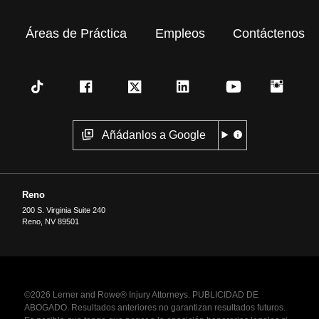
Áreas de Práctica
Empleos
Contáctenos
Añádanlos a Google
Reno
200 S. Virginia Suite 240
Reno
,
NV
89501
©2026 Lerner and Rowe® Injury Attorneys. PUBLICIDAD DE
ABOGADO. Resultados anteriores no garantizan resultados futuros.