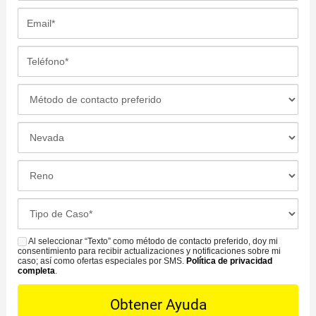
r
e
E
e
l
m
*
l
a
T
i
i
e
d
l
l
M
o
*
é
é
*
f
t
L
o
o
o
n
d
c
L
o
o
a
a
*
d
c
o
C
e
i
f
a
C
ó
i
s
Al seleccionar “Texto” como método de contacto preferido, doy mi
o
S
n
c
consentimiento para recibir actualizaciones y notificaciones sobre mi
e
n
M
caso; así como ofertas especiales por SMS.
Política de privacidad
d
i
completa
.
D
t
S
e
n
e
a
l
a
t
c
i