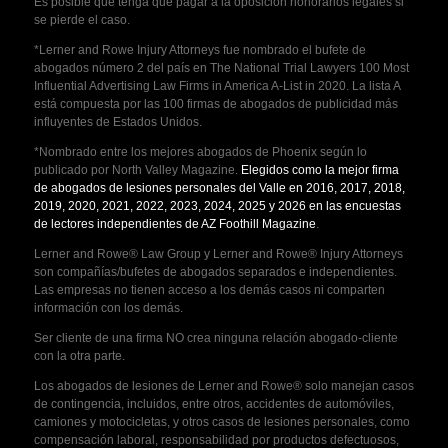
Es posible que tenga que pagar a la oposición honorarios legales si
se pierde el caso.
*Lerner and Rowe Injury Attorneys fue nombrado el bufete de
abogados número 2 del país en The National Trial Lawyers 100 Most
Influential Advertising Law Firms in America A-List in 2020. La lista A
está compuesta por las 100 firmas de abogados de publicidad más
influyentes de Estados Unidos.
*Nombrado entre los mejores abogados de Phoenix según lo
publicado por North Valley Magazine.
Elegidos como la mejor firma
de abogados de lesiones personales del Valle en 2016, 2017, 2018,
2019, 2020, 2021, 2022, 2023, 2024, 2025 y 2026 en las encuestas
de lectores independientes de AZ Foothill Magazine
.
Lerner and Rowe® Law Group y Lerner and Rowe® Injury Attorneys
son compañías/bufetes de abogados separados e independientes.
Las empresas no tienen acceso a los demás casos ni comparten
información con los demás.
Ser cliente de una firma NO crea ninguna relación abogado-cliente
con la otra parte.
Los abogados de lesiones de Lerner and Rowe® solo manejan casos
de contingencia, incluidos, entre otros, accidentes de automóviles,
camiones y motocicletas, y otros casos de lesiones personales, como
compensación laboral, responsabilidad por productos defectuosos,