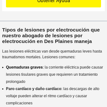
t
c
i
m
a
t
n
á
i
o
c
s
l
P
i
c
s
r
d
e
Tipos de lesiones por electrocución que
*
e
e
r
nuestro abogado de lesiones por
f
n
c
electrocución en Des Plaines maneja
e
t
a
r
e
Las lesiones eléctricas van desde quemaduras leves hasta
n
i
traumatismos mortales. Lesiones comunes:
a
d
a
o
Quemaduras graves
: la corriente eléctrica puede causar
l
lesiones tisulares graves que requieren un tratamiento
i
n
prolongado
c
Paro cardíaco y daño cardíaco
: las descargas de alto
i
voltaje pueden alterar el ritmo cardíaco y causar
d
complicaciones
e