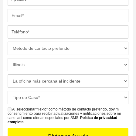
b
p
r
e
E
e
l
m
*
l
a
T
i
i
e
d
l
l
M
o
*
é
é
*
f
t
L
o
o
o
n
d
c
L
o
o
a
a
*
d
c
o
C
e
i
f
a
C
ó
i
s
Al seleccionar “Texto” como método de contacto preferido, doy mi
o
S
n
c
consentimiento para recibir actualizaciones y notificaciones sobre mi
e
n
M
caso; así como ofertas especiales por SMS.
Política de privacidad
d
i
completa
.
D
t
S
e
n
e
a
l
a