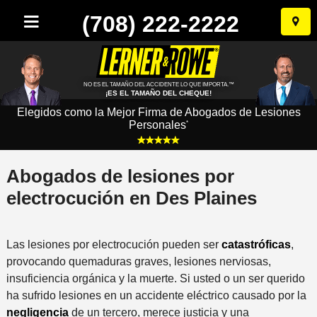
(708) 222-2222
Ir
al
conten
NO ES EL TAMAÑO DEL ACCIDENTE LO QUE IMPORTA.™
¡ES EL TAMAÑO DEL CHEQUE!
Elegidos como la Mejor Firma de Abogados de Lesiones
Personales
*
Abogados de lesiones por
electrocución en Des Plaines
Las lesiones por electrocución pueden ser
catastróficas
,
provocando quemaduras graves, lesiones nerviosas,
insuficiencia orgánica y la muerte. Si usted o un ser querido
ha sufrido lesiones en un accidente eléctrico causado por la
negligencia
de un tercero, merece justicia y una