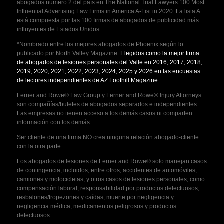
abogados número 2 del país en The National Trial Lawyers 100 Most
Influential Advertising Law Firms in America A-List in 2020. La lista A
está compuesta por las 100 firmas de abogados de publicidad más
influyentes de Estados Unidos.
*Nombrado entre los mejores abogados de Phoenix según lo
publicado por North Valley Magazine.
Elegidos como la mejor firma
de abogados de lesiones personales del Valle en 2016, 2017, 2018,
2019, 2020, 2021, 2022, 2023, 2024, 2025 y 2026 en las encuestas
de lectores independientes de AZ Foothill Magazine
.
Lerner and Rowe® Law Group y Lerner and Rowe® Injury Attorneys
son compañías/bufetes de abogados separados e independientes.
Las empresas no tienen acceso a los demás casos ni comparten
información con los demás.
Ser cliente de una firma NO crea ninguna relación abogado-cliente
con la otra parte.
Los abogados de lesiones de Lerner and Rowe® solo manejan casos
de contingencia, incluidos, entre otros, accidentes de automóviles,
camiones y motocicletas, y otros casos de lesiones personales, como
compensación laboral, responsabilidad por productos defectuosos,
resbalones/tropezones y caídas, muerte por negligencia y
negligencia médica, medicamentos peligrosos y productos
defectuosos.