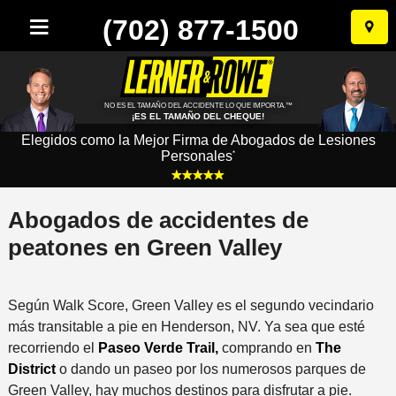
(702) 877-1500
Ir
al
conten
NO ES EL TAMAÑO DEL ACCIDENTE LO QUE IMPORTA.™
¡ES EL TAMAÑO DEL CHEQUE!
Elegidos como la Mejor Firma de Abogados de Lesiones
Personales
*
Abogados de accidentes de
peatones en Green Valley
Según Walk Score, Green Valley es el segundo vecindario
más transitable a pie en Henderson, NV. Ya sea que esté
recorriendo el
Paseo Verde Trail,
comprando en
The
District
o dando un paseo por los numerosos parques de
Green Valley, hay muchos destinos para disfrutar a pie.