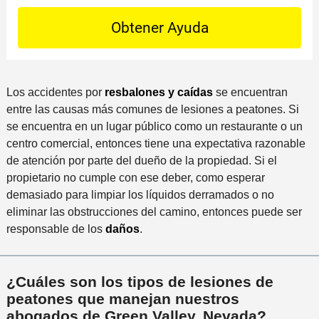
t
S
e
n
e
a
l
a
t
c
i
m
a
t
n
á
i
o
c
s
l
P
i
Los accidentes por
resbalones y caídas
se encuentran
c
s
r
d
entre las causas más comunes de lesiones a peatones. Si
e
*
e
e
se encuentra en un lugar público como un restaurante o un
r
f
n
centro comercial, entonces tiene una expectativa razonable
c
e
t
de atención por parte del dueño de la propiedad. Si el
a
r
e
propietario no cumple con ese deber, como esperar
n
i
demasiado para limpiar los líquidos derramados o no
a
d
eliminar las obstrucciones del camino, entonces puede ser
a
o
responsable de los
daños
.
l
i
n
¿Cuáles son los tipos de lesiones de
c
peatones que manejan nuestros
i
abogados de Green Valley, Nevada?
d