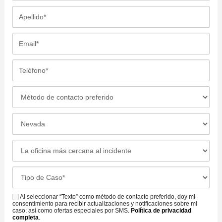
m
A
b
p
r
e
E
e
l
m
*
l
a
T
i
i
e
d
l
l
M
o
*
é
é
*
f
t
L
o
o
o
n
d
c
L
o
o
a
a
*
d
c
o
C
e
i
f
a
C
ó
i
s
Al seleccionar “Texto” como método de contacto preferido, doy mi
o
S
n
c
consentimiento para recibir actualizaciones y notificaciones sobre mi
e
n
M
caso; así como ofertas especiales por SMS.
Política de privacidad
d
i
completa
.
D