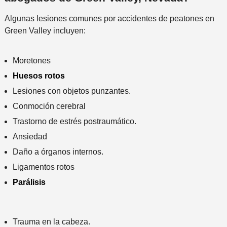
e
Algunas lesiones comunes por accidentes de peatones en
n
Green Valley incluyen:
t
e
*
Moretones
Huesos rotos
Lesiones con objetos punzantes.
Conmoción cerebral
Trastorno de estrés postraumático.
Ansiedad
Daño a órganos internos.
Ligamentos rotos
Parálisis
Trauma en la cabeza.