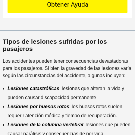
a
l
a
t
c
i
m
a
t
n
á
i
o
c
s
l
P
i
c
s
r
d
e
Tipos de lesiones sufridas por los
*
e
e
r
pasajeros
f
n
c
e
t
Los accidentes pueden tener consecuencias devastadoras
a
r
e
para los pasajeros. Si bien la gravedad de las lesiones varía
n
i
según las circunstancias del accidente, algunas incluyen:
a
d
a
o
Lesiones catastróficas
: lesiones que alteran la vida y
l
pueden causar discapacidad permanente
i
n
Lesiones por huesos rotos
: los huesos rotos suelen
c
requerir atención médica y tiempo de recuperación.
i
Lesiones de la columna vertebra
l
: lesiones que pueden
d
causar parálisis y consecuencias de por vida
e