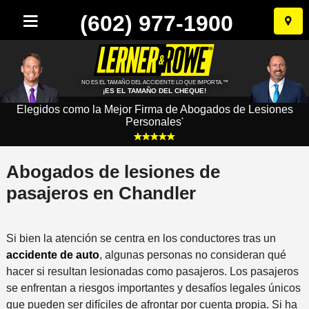
(602) 977-1900
Ir
al
conten
NO ES EL TAMAÑO DEL ACCIDENTE LO QUE IMPORTA.™
¡ES EL TAMAÑO DEL CHEQUE!
Elegidos como la Mejor Firma de Abogados de Lesiones
Personales
*
Abogados de lesiones de
pasajeros en Chandler
Si bien la atención se centra en los conductores tras un
accidente de auto
, algunas personas no consideran qué
hacer si resultan lesionadas como pasajeros. Los pasajeros
se enfrentan a riesgos importantes y desafíos legales únicos
que pueden ser difíciles de afrontar por cuenta propia. Si ha