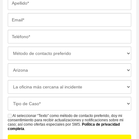
b
p
r
e
E
e
l
m
*
l
a
T
i
i
e
d
l
l
M
o
*
é
é
*
f
t
L
o
o
o
n
d
c
L
o
o
a
a
*
d
c
o
C
e
i
f
a
C
ó
i
s
Al seleccionar “Texto” como método de contacto preferido, doy mi
o
S
n
c
consentimiento para recibir actualizaciones y notificaciones sobre mi
e
n
M
caso; así como ofertas especiales por SMS.
Política de privacidad
d
i
completa
.
D
t
S
e
n
e