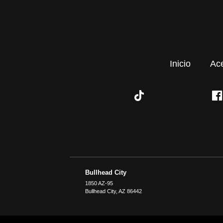
Inicio
Ac
Bullhead City
1850 AZ-95
Bullhead City
,
AZ
86442