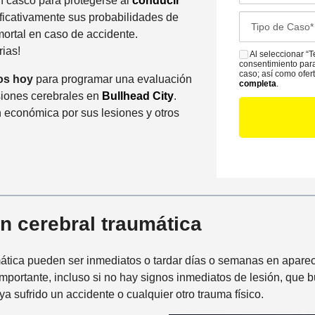
un casco para protegerse al
conducir
d
o
ificativamente sus probabilidades de
C
o
f
mortal en caso de accidente.
a
d
i
ias!
s
Al seleccionar “T
S
e
c
consentimiento para
e
M
caso; así como ofe
C
os hoy
para programar una evaluación
i
completa
.
D
S
o
siones cerebrales en
Bullhead City
.
n
e
n
 económica por sus lesiones y otros
a
t
t
m
a
a
á
i
c
s
l
t
c
s
o
e
*
P
r
n cerebral traumática
r
c
e
a
mática pueden ser inmediatos o tardar días o semanas en apare
f
n
 importante, incluso si no hay signos inmediatos de lesión, qu
e
a
 sufrido un accidente o cualquier otro trauma físico.
r
a
i