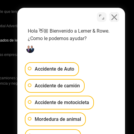
e que tenga que pagar a la oposición honorarios
al Advertising Law Firms in America A-List in 2020. La
Hola 👋🏼 Bienvenido a Lerner & Rowe.
¿Como le podemos ayudar?
ados de lesiones personales del Valle en 2016, 2017,
s empresas no tienen acceso a los demás casos ni
Accidente de Auto
amiones y motocicletas, y otros casos de lesiones
encia y negligencia médica, medicamentos peligrosos
Accidente de camión
Accidente de motocicleta
Mordedura de animal