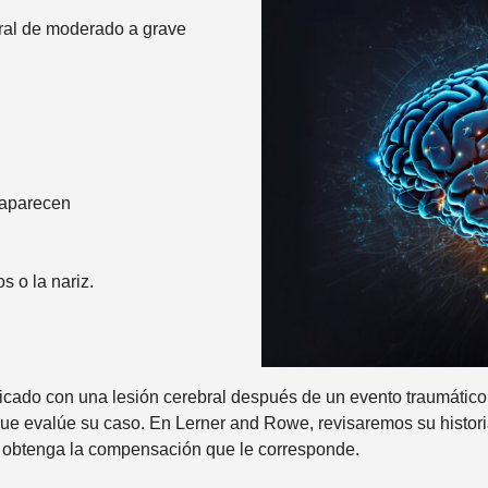
l
d
ral de moderado a grave
i
o
n
c
i
d
e
n
saparecen
t
e
*
s o la nariz.
ticado con una lesión cerebral después de un evento traumático
ue evalúe su caso. En Lerner and Rowe, revisaremos su historia
e obtenga la compensación que le corresponde.