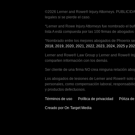
©2026 Lerner and Rowe® Injury Attorneys. PUBLICIDAD
legales si se pierde el caso.
*Lerner and Rowe Injury Attorneys fue nombrado el bufe
lista A está compuesta por las 100 firmas de abogados
*Nombrado entre los mejores abogados de Phoenix seg
2018, 2019, 2020, 2021, 2022, 2023, 2024, 2025 y 202
Lerner and Rowe® Law Group y Lerner and Rowe® Inju
comparten información con los demás.
Ser cliente de una firma NO crea ninguna relación abog
Los abogados de lesiones de Lerner and Rowe® solo man
personales, como compensación laboral, responsabilid
y productos defectuosos.
Términos de uso
Política de privacidad
Póliza d
Creado por On Target Media