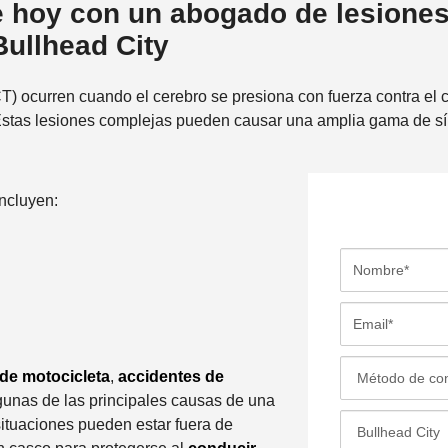
 hoy con un abogado de lesiones
Bullhead City
T) ocurren cuando el cerebro se presiona con fuerza contra el
. Estas lesiones complejas pueden causar una amplia gama de s
incluyen:
N
o
m
E
b
m
r
a
M
de motocicleta
,
accidentes de
e
i
é
gunas de las principales causas de una
*
l
t
L
situaciones pueden estar fuera de
*
o
a