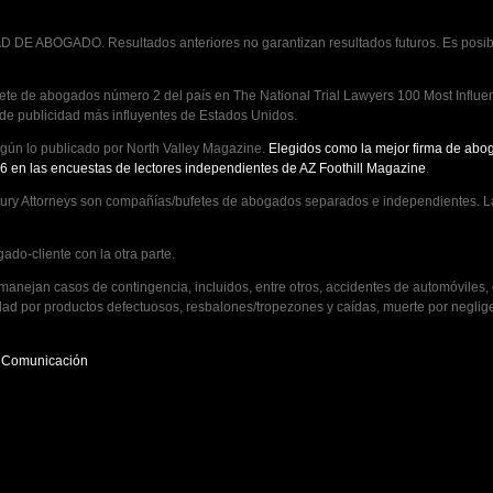
 DE ABOGADO. Resultados anteriores no garantizan resultados futuros. Es posibl
te de abogados número 2 del país en The National Trial Lawyers 100 Most Influenti
 de publicidad más influyentes de Estados Unidos.
ún lo publicado por North Valley Magazine.
Elegidos como la mejor firma de abog
6 en las encuestas de lectores independientes de AZ Foothill Magazine
.
ry Attorneys son compañías/bufetes de abogados separados e independientes. La
ado-cliente con la otra parte.
ejan casos de contingencia, incluidos, entre otros, accidentes de automóviles, c
ad por productos defectuosos, resbalones/tropezones y caídas, muerte por neglig
e Comunicación