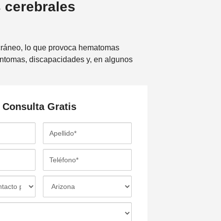
 cerebrales
 cráneo, lo que provoca hematomas
íntomas, discapacidades y, en algunos
Consulta
Gratis
A
p
e
T
l
e
l
l
L
i
é
o
d
f
c
o
o
a