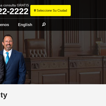
na consulta GRATIS
22-2222
Seleccione Su Ciudad
Ir
al
tenos
English
Buscar
contenido
ty