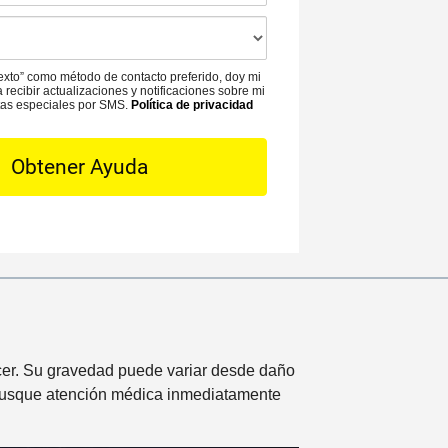
*
n
c
o
i
*
ó
exto” como método de contacto preferido, doy mi
n
 recibir actualizaciones y notificaciones sobre mi
rtas especiales por SMS.
Política de privacidad
d
e
l
i
n
c
i
d
e
n
t
cer. Su gravedad puede variar desde daño
e
e busque atención médica inmediatamente