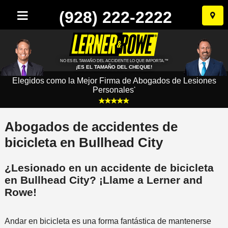
(928) 222-2222
Ir
al
conten
NO ES EL TAMAÑO DEL ACCIDENTE LO QUE IMPORTA.™
¡ES EL TAMAÑO DEL CHEQUE!
Elegidos como la Mejor Firma de Abogados de Lesiones
Personales
*
Abogados de accidentes de
bicicleta en Bullhead City
¿Lesionado en un accidente de bicicleta
en Bullhead City? ¡Llame a Lerner and
Rowe!
Andar en bicicleta es una forma fantástica de mantenerse