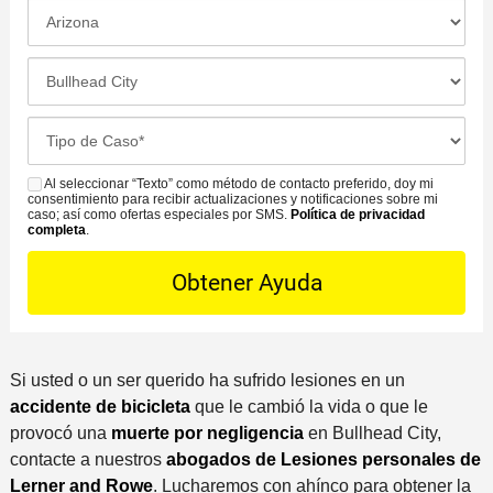
t
L
o
o
o
n
d
c
L
o
o
a
a
*
d
c
o
C
e
i
f
a
C
ó
i
s
Al seleccionar “Texto” como método de contacto preferido, doy mi
o
S
n
c
consentimiento para recibir actualizaciones y notificaciones sobre mi
e
n
M
caso; así como ofertas especiales por SMS.
Política de privacidad
d
i
completa
.
D
t
S
e
n
e
a
l
a
t
c
i
m
a
t
n
á
i
o
c
s
l
P
i
Si usted o un ser querido ha sufrido lesiones en un
c
s
r
d
accidente de bicicleta
que le cambió la vida o que le
e
*
e
e
provocó una
muerte por negligencia
en Bullhead City,
r
f
n
contacte a nuestros
abogados de Lesiones personales de
c
e
t
Lerner and Rowe
. Lucharemos con ahínco para obtener la
a