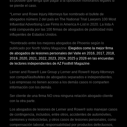
Es posible que tenga que pagar a la oposición honorarios legales si
se pierde el caso.
*Lerner and Rowe Injury Attorneys fue nombrado el bufete de
abogados número 2 del país en The National Trial Lawyers 100 Most
Influential Advertising Law Firms in America A-List in 2020. La lista A
está compuesta por las 100 firmas de abogados de publicidad más
influyentes de Estados Unidos.
*Nombrado entre los mejores abogados de Phoenix según lo
publicado por North Valley Magazine.
Elegidos como la mejor firma
de abogados de lesiones personales del Valle en 2016, 2017, 2018,
2019, 2020, 2021, 2022, 2023, 2024, 2025 y 2026 en las encuestas
de lectores independientes de AZ Foothill Magazine
.
Lerner and Rowe® Law Group y Lerner and Rowe® Injury Attorneys
son compañías/bufetes de abogados separados e independientes.
Las empresas no tienen acceso a los demás casos ni comparten
información con los demás.
Ser cliente de una firma NO crea ninguna relación abogado-cliente
con la otra parte.
Los abogados de lesiones de Lerner and Rowe® solo manejan casos
de contingencia, incluidos, entre otros, accidentes de automóviles,
camiones y motocicletas, y otros casos de lesiones personales, como
compensación laboral, responsabilidad por productos defectuosos,