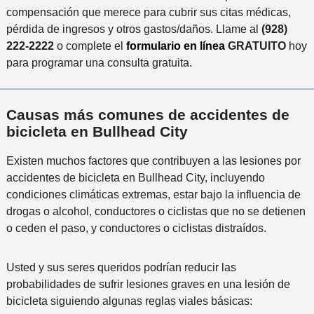
r
e
compensación que merece para cubrir sus citas médicas,
n
i
pérdida de ingresos y otros gastos/daños. Llame al
(928)
a
d
222-2222
o complete el
formulario en línea
GRATUITO
hoy
a
o
para programar una consulta gratuita.
l
i
n
Causas más comunes de accidentes de
c
bicicleta en Bullhead City
i
d
Existen muchos factores que contribuyen a las lesiones por
e
accidentes de bicicleta en Bullhead City, incluyendo
n
condiciones climáticas extremas, estar bajo la influencia de
t
drogas o alcohol, conductores o ciclistas que no se detienen
e
o ceden el paso, y conductores o ciclistas distraídos.
*
Usted y sus seres queridos podrían reducir las
probabilidades de sufrir lesiones graves en una lesión de
bicicleta siguiendo algunas reglas viales básicas: