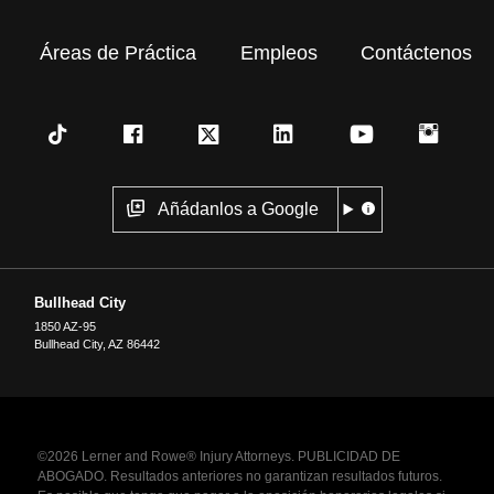
Áreas de Práctica
Empleos
Contáctenos
Añádanlos a Google
Bullhead City
1850 AZ-95
Bullhead City
,
AZ
86442
©2026 Lerner and Rowe® Injury Attorneys. PUBLICIDAD DE
ABOGADO. Resultados anteriores no garantizan resultados futuros.