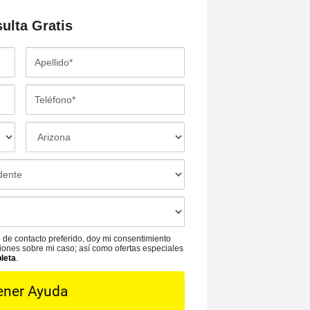
sulta
Gratis
A
p
e
T
l
e
l
l
L
i
é
o
d
f
c
o
o
a
*
n
c
o
i
*
ó
 de contacto preferido, doy mi consentimiento
n
aciones sobre mi caso; así como ofertas especiales
pleta
.
d
e
l