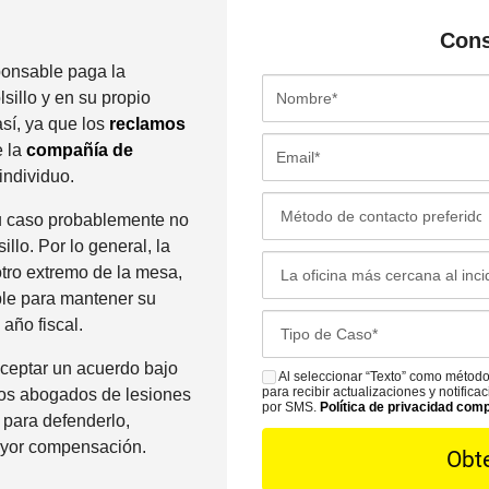
Con
sponsable paga la
N
illo y en su propio
o
así, ya que los
reclamos
m
E
e la
compañía de
b
m
individuo.
r
a
M
e
u caso probablemente no
i
é
*
lo. Por lo general, la
l
t
L
tro extremo de la mesa,
*
o
a
ble para mantener su
d
o
C
año fiscal.
o
f
a
d
i
aceptar un acuerdo bajo
s
Al seleccionar “Texto” como método
S
e
c
para recibir actualizaciones y notific
Los abogados de lesiones
e
M
por SMS.
Política de privacidad com
C
i
 para defenderlo,
D
S
o
n
ayor compensación.
e
n
a
t