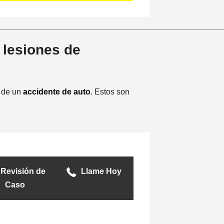
i
n
c
i
lesiones de
d
e
n
t
s de un
accidente de auto
. Estos son
e
Revisión de
Llame Hoy
Caso