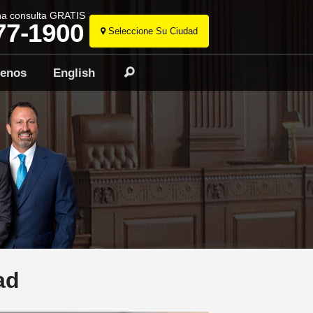
na consulta GRATIS
77-1900
Seleccione Su Ciudad
Ir
al
tenos
English
Buscar
contenido
ad