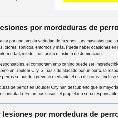
t
m
a
a
á
i
c
s
l
t
c
s
lesiones por mordeduras de perr
o
e
*
P
r
r
tacar por una amplia variedad de razones. Las mascotas que s
c
e
, olores, sonidos, entornos y más. Puede haber ocasiones en 
a
f
enfermedad, miedo, frustración o instinto de dominación.
n
e
a
esponsables, el comportamiento canino puede ser impredecible
r
a
como en Boulder City. Si has sido atacado por un perro, la resp
i
l
e perros se pueden prevenir mediante el uso de correa, incluso 
d
i
o
n
ras de perros en Boulder City han descubierto que la mayoría
c
 controlarla. En ambos casos, el propietario sería responsable 
i
d
e
r lesiones por mordedura de per
n