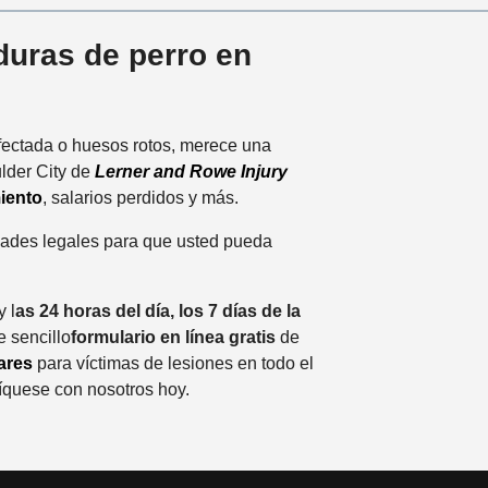
uras de perro en
fectada o huesos rotos, merece una
lder City de
Lerner and Rowe Injury
miento
, salarios perdidos y más.
dades legales para que usted pueda
 l
as 24 horas del día, los 7 días de la
e sencillo
formulario en línea gratis
de
ares
para víctimas de lesiones en todo el
íquese con nosotros hoy.