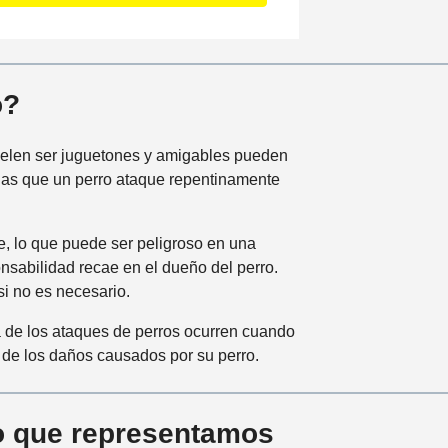
i
n
c
i
o?
d
e
n
uelen ser juguetones y amigables pueden
t
las que un perro ataque repentinamente
e
, lo que puede ser peligroso en una
onsabilidad recae en el dueño del perro.
si no es necesario.
 de los ataques de perros ocurren cuando
de los daños causados ​​por su perro.
ro que representamos