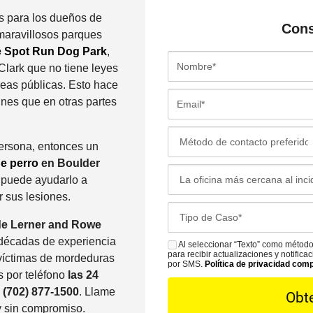
s para los dueños de
Con
maravillosos parques
 Spot Run Dog Park
,
N
Clark que no tiene leyes
o
eas públicas. Esto hace
m
E
nes que en otras partes
b
m
r
a
M
e
i
persona, entonces un
é
*
l
e perro
en Boulder
t
L
*
 puede ayudarlo a
o
a
r sus lesiones.
d
o
C
o
f
de Lerner and Rowe
a
d
i
décadas de experiencia
s
Al seleccionar “Texto” como método
S
e
c
para recibir actualizaciones y notific
víctimas de mordeduras
e
M
por SMS.
Política de privacidad com
C
i
 por teléfono
las 24
D
S
o
n
l
(702) 877-1500
. Llame
e
n
a
 sin compromiso.
t