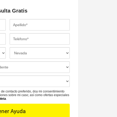
sulta
Gratis
A
p
e
T
l
e
l
l
L
i
é
o
d
f
c
o
o
a
*
n
c
o
i
*
ó
 de contacto preferido, doy mi consentimiento
n
aciones sobre mi caso; así como ofertas especiales
pleta
.
d
e
l