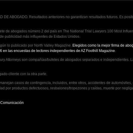
 DE ABOGADO. Resultados anteriores no garantizan resultados futuros. Es posibl
te de abogados número 2 del país en The National Trial Lawyers 100 Most Influenti
 de publicidad más influyentes de Estados Unidos.
ún lo publicado por North Valley Magazine.
Elegidos como la mejor firma de abog
6 en las encuestas de lectores independientes de AZ Foothill Magazine
.
ry Attorneys son compañías/bufetes de abogados separados e independientes. La
ado-cliente con la otra parte.
ejan casos de contingencia, incluidos, entre otros, accidentes de automóviles, c
ad por productos defectuosos, resbalones/tropezones y caídas, muerte por neglig
e Comunicación