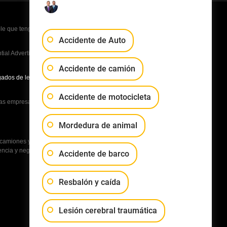
e que tenga que pagar a la oposición honorarios
Accidente de Auto
al Advertising Law Firms in America A-List in 2020. La
Accidente de camión
ados de lesiones personales del Valle en 2016, 2017,
Accidente de motocicleta
s empresas no tienen acceso a los demás casos ni
Mordedura de animal
amiones y motocicletas, y otros casos de lesiones
encia y negligencia médica, medicamentos peligrosos
Accidente de barco
Resbalón y caída
Lesión cerebral traumática