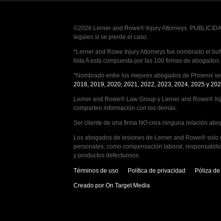
©2026 Lerner and Rowe® Injury Attorneys. PUBLICIDAD
legales si se pierde el caso.
*Lerner and Rowe Injury Attorneys fue nombrado el bufe
lista A está compuesta por las 100 firmas de abogados
*Nombrado entre los mejores abogados de Phoenix seg
2018, 2019, 2020, 2021, 2022, 2023, 2024, 2025 y 202
Lerner and Rowe® Law Group y Lerner and Rowe® Inju
comparten información con los demás.
Ser cliente de una firma NO crea ninguna relación abog
Los abogados de lesiones de Lerner and Rowe® solo man
personales, como compensación laboral, responsabilid
y productos defectuosos.
Términos de uso
Política de privacidad
Póliza d
Creado por On Target Media