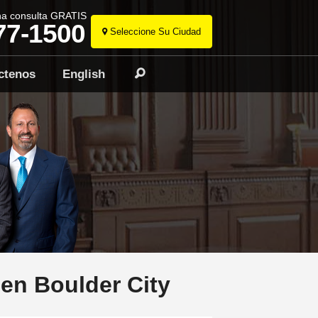
na consulta GRATIS
77-1500
Seleccione Su Ciudad
Ir
al
ctenos
English
Buscar
contenido
en Boulder City