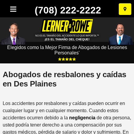
(708) 222-2222
Ir
al
conten
NO ES EL TAMAÑO DEL ACCIDENTE LO QUE IMPORTA.™
¡ES EL TAMAÑO DEL CHEQUE!
Elegidos como la Mejor Firma de Abogados de Lesiones
Personales
*
Abogados de resbalones y caídas
en Des Plaines
Los accidentes por resbalones y caídas pueden ocurrir en
cualquier lugar y en cualquier momento. Cuando estos
accidentes ocurren debido a la
negligencia
de otra persona,
usted podría tener derecho a una compensación por sus
gastos médicos, pérdida de salario y dolor y sufrimiento. En