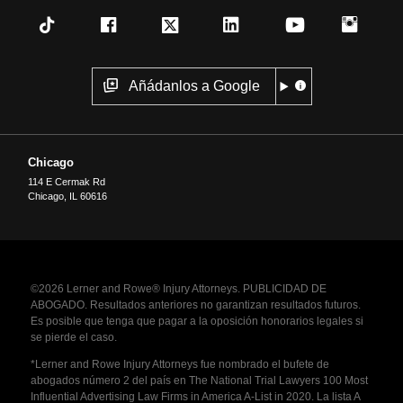
Añádanlos a Google
Chicago
114 E Cermak Rd
Chicago
,
IL
60616
©2026 Lerner and Rowe® Injury Attorneys. PUBLICIDAD DE
ABOGADO. Resultados anteriores no garantizan resultados futuros.
Es posible que tenga que pagar a la oposición honorarios legales si
se pierde el caso.
*Lerner and Rowe Injury Attorneys fue nombrado el bufete de
abogados número 2 del país en The National Trial Lawyers 100 Most
Influential Advertising Law Firms in America A-List in 2020. La lista A