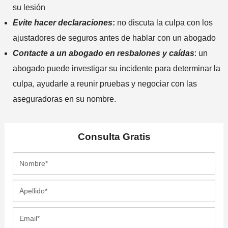
su lesión
Evite hacer declaraciones
:
no discuta la culpa con los
ajustadores de seguros antes de hablar con un abogado
Contacte a un abogado en resbalones y caídas
: un
abogado puede investigar su incidente para determinar la
culpa, ayudarle a reunir pruebas y negociar con las
aseguradoras en su nombre.
Consulta
Gratis
N
o
m
A
b
p
r
e
E
e
l
m