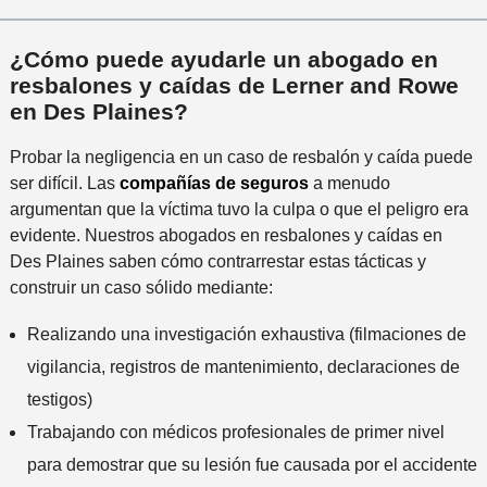
s
l
P
i
c
s
r
d
e
¿Cómo puede ayudarle un abogado en
*
e
e
r
resbalones y caídas de Lerner and Rowe
f
n
c
en Des Plaines?
e
t
a
r
e
Probar la negligencia en un caso de resbalón y caída puede
n
i
ser difícil. Las
compañías de seguros
a menudo
a
d
argumentan que la víctima tuvo la culpa o que el peligro era
a
o
evidente. Nuestros abogados en resbalones y caídas en
l
Des Plaines saben cómo contrarrestar estas tácticas y
i
construir un caso sólido mediante:
n
c
Realizando una investigación exhaustiva (filmaciones de
i
vigilancia, registros de mantenimiento, declaraciones de
d
e
testigos)
n
Trabajando con médicos profesionales de primer nivel
t
para demostrar que su lesión fue causada por el accidente
e