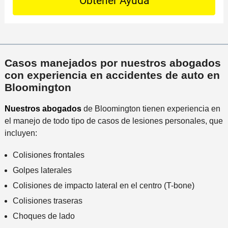
t
c
i
m
a
t
n
á
i
o
c
s
l
P
i
c
s
r
d
e
Casos manejados por nuestros abogados
*
e
e
r
con experiencia en accidentes de auto en
f
n
c
Bloomington
e
t
a
r
e
Nuestros abogados
de Bloomington tienen experiencia en
n
i
el manejo de todo tipo de casos de lesiones personales, que
a
d
incluyen:
a
o
l
Colisiones frontales
i
Golpes laterales
n
c
Colisiones de impacto lateral en el centro (T-bone)
i
Colisiones traseras
d
Choques de lado
e