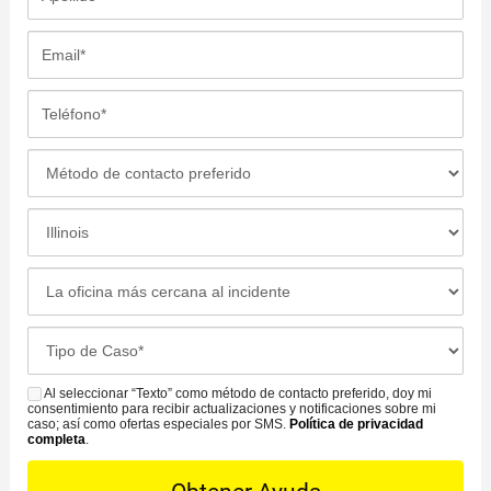
b
p
r
e
E
e
l
m
*
l
a
T
i
i
e
d
l
l
M
o
*
é
é
*
f
t
L
o
o
o
n
d
c
L
o
o
a
a
*
d
c
o
C
e
i
f
a
C
ó
i
s
Al seleccionar “Texto” como método de contacto preferido, doy mi
o
S
n
c
consentimiento para recibir actualizaciones y notificaciones sobre mi
e
n
M
caso; así como ofertas especiales por SMS.
Política de privacidad
d
i
completa
.
D
t
S
e
n
e
a
l
a