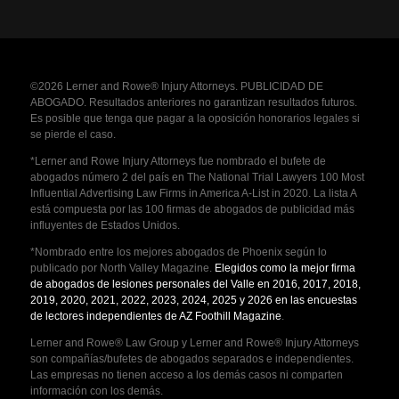
©2026 Lerner and Rowe® Injury Attorneys. PUBLICIDAD DE
ABOGADO. Resultados anteriores no garantizan resultados futuros.
Es posible que tenga que pagar a la oposición honorarios legales si
se pierde el caso.
*Lerner and Rowe Injury Attorneys fue nombrado el bufete de
abogados número 2 del país en The National Trial Lawyers 100 Most
Influential Advertising Law Firms in America A-List in 2020. La lista A
está compuesta por las 100 firmas de abogados de publicidad más
influyentes de Estados Unidos.
*Nombrado entre los mejores abogados de Phoenix según lo
publicado por North Valley Magazine.
Elegidos como la mejor firma
de abogados de lesiones personales del Valle en 2016, 2017, 2018,
2019, 2020, 2021, 2022, 2023, 2024, 2025 y 2026 en las encuestas
de lectores independientes de AZ Foothill Magazine
.
Lerner and Rowe® Law Group y Lerner and Rowe® Injury Attorneys
son compañías/bufetes de abogados separados e independientes.
Las empresas no tienen acceso a los demás casos ni comparten
información con los demás.