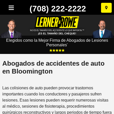
(708) 222-2222
Ir
al
conten
NO ES EL TAMAÑO DEL ACCIDENTE LO QUE IMPORTA.™
¡ES EL TAMAÑO DEL CHEQUE!
Elegidos como la Mejor Firma de Abogados de Lesiones
Personales
*
Abogados de accidentes de auto
en Bloomington
Las colisiones de auto pueden provocar trastornos
importantes cuando los conductores y pasajeros sufren
lesiones. Esas lesiones pueden requerir numerosas visitas
al médico, sesiones de fisioterapia, procedimientos
quirúrgicos reconstructivos y largos periodos de tiempo fuera