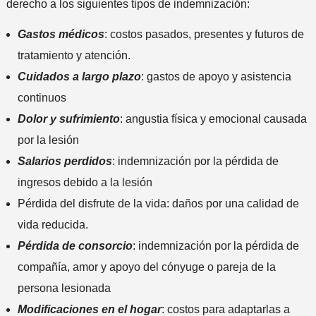
derecho a los siguientes tipos de indemnización:
l
i
Gastos médicos
: costos pasados, presentes y futuros de
n
tratamiento y atención.
c
i
Cuidados a largo plazo
: gastos de apoyo y asistencia
d
continuos
e
Dolor y sufrimiento
: angustia física y emocional causada
n
por la lesión
t
e
Salarios perdidos
: indemnización por la pérdida de
*
ingresos debido a la lesión
Pérdida del disfrute de la vida: daños por una calidad de
vida reducida.
Pérdida de consorcio
: indemnización por la pérdida de
compañía, amor y apoyo del cónyuge o pareja de la
persona lesionada
Modificaciones en el hogar
: costos para adaptarlas a