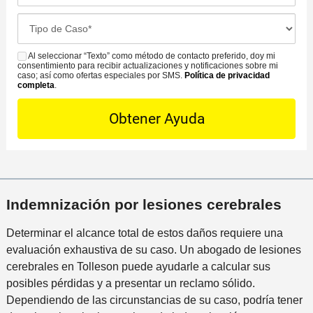
*
d
c
o
C
e
i
f
a
C
ó
i
s
Al seleccionar “Texto” como método de contacto preferido, doy mi
o
S
n
c
consentimiento para recibir actualizaciones y notificaciones sobre mi
e
n
M
caso; así como ofertas especiales por SMS.
Política de privacidad
d
i
completa
.
D
t
S
e
n
e
a
l
a
t
c
i
m
a
t
n
á
i
o
c
s
l
P
i
c
s
r
d
e
Indemnización por lesiones cerebrales
*
e
e
r
f
n
Determinar el alcance total de estos daños requiere una
c
e
t
evaluación exhaustiva de su caso. Un abogado de lesiones
a
r
e
cerebrales en Tolleson puede ayudarle a calcular sus
n
i
posibles pérdidas y a presentar un reclamo sólido.
a
d
Dependiendo de las circunstancias de su caso, podría tener
a
o