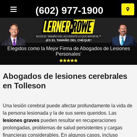
(602) 977-1900
Ir
al
conten
NO ES EL TAMAÑO DEL ACCIDENTE LO QUE IMPORTA.™
¡ES EL TAMAÑO DEL CHEQUE!
Elegidos como la Mejor Firma de Abogados de Lesiones
Personales
*
Abogados de lesiones cerebrales
en Tolleson
Una lesión cerebral puede afectar profundamente la vida de
la persona lesionada y la de sus seres queridos. Las
lesiones graves
pueden resultar en recuperaciones
prolongadas, problemas de salud persistentes y cargas
financieras considerables. En algunos casos, incluso