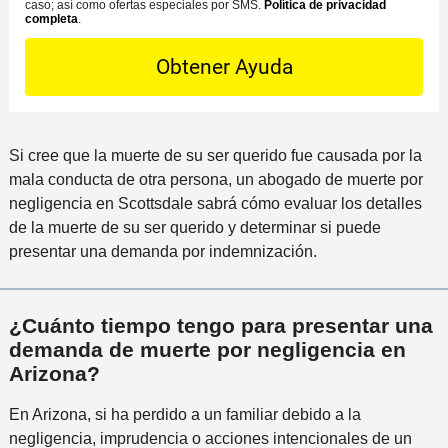
n
M
caso; así como ofertas especiales por SMS.
Política de privacidad
d
i
completa
.
D
t
S
e
n
e
a
l
a
t
c
i
m
a
t
n
á
i
o
c
s
l
P
i
Si cree que la muerte de su ser querido fue causada por la
c
s
r
d
mala conducta de otra persona, un abogado de muerte por
e
*
e
e
negligencia en Scottsdale sabrá cómo evaluar los detalles
r
f
n
de la muerte de su ser querido y determinar si puede
c
e
t
presentar una demanda por indemnización.
a
r
e
n
i
a
d
¿Cuánto tiempo tengo para presentar una
a
o
demanda de muerte por negligencia en
l
Arizona?
i
n
En Arizona, si ha perdido a un familiar debido a la
c
negligencia, imprudencia o acciones intencionales de un