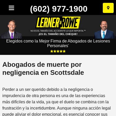
(602) 977-1900
Ir
al
conten
NO ES EL TAMAÑO DEL ACCIDENTE LO QUE IMPORTA.™
¡ES EL TAMAÑO DEL CHEQUE!
Elegidos como la Mejor Firma de Abogados de Lesiones
Personales
*
Abogados de muerte por
negligencia en Scottsdale
Perder a un ser querido debido a la negligencia o
imprudencia de otra persona es una de las experiencias
más difíciles de la vida, ya que el duelo se combina con la
frustración y la incertidumbre. Aunque ninguna acción legal
puede aliviar el dolor emocional, es esencial conocer sus