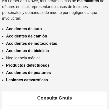
En Lerner and Rowe, recuperamos más de
mil millones
de
dólares en total, representando casos de lesiones
personales y demandas de muerte por negligencia que
involucran:
Accidentes de auto
Accidentes de camión
Accidentes de motocicletas
Accidentes de bicicleta
Negligencia médica
Productos defectuosos
Accidentes de peatones
Lesiones catastróficas
.
Consulta
Gratis
N