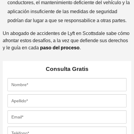
conductores, el mantenimiento deficiente del vehículo y la
aplicación insuficiente de las medidas de seguridad
podrían dar lugar a que se responsabilice a otras partes.
Un abogado de accidentes de Lyft en Scottsdale sabe cómo
afrontar estos desafíos, a la vez que defiende sus derechos
y le guía en cada
paso del proceso
.
Consulta
Gratis
N
o
m
A
b
p
r
e
E
e
l
m
*
l
a
T
i