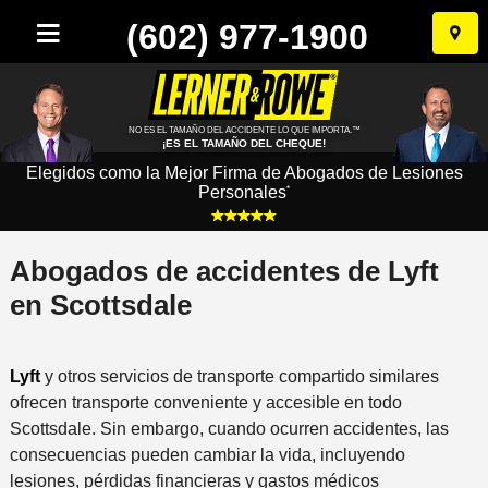
(602) 977-1900
Ir
al
conten
NO ES EL TAMAÑO DEL ACCIDENTE LO QUE IMPORTA.™
¡ES EL TAMAÑO DEL CHEQUE!
Elegidos como la Mejor Firma de Abogados de Lesiones
Personales
*
Abogados de accidentes de Lyft
en Scottsdale
Lyft
y otros servicios de transporte compartido similares
ofrecen transporte conveniente y accesible en todo
Scottsdale. Sin embargo, cuando ocurren accidentes, las
consecuencias pueden cambiar la vida, incluyendo
lesiones, pérdidas financieras y gastos médicos