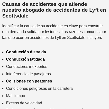
d
e
Causas de accidentes que atiende
*
e
e
r
nuestro abogado de accidentes de Lyft en
f
n
c
Scottsdale
e
t
a
r
e
Identificar la causa de su accidente es clave para construir
n
i
una demanda sólida por lesiones. Las razones comunes por
a
d
las que ocurren accidentes de Lyft en Scottsdale incluyen:
a
o
l
i
Conducción distraída
n
Conducción fatigada
c
Conductores inexpertos
i
d
Interferencia de pasajeros
e
Colisiones con peatones
n
Condiciones peligrosas en la carretera
t
Mal tiempo
e
*
Exceso de velocidad