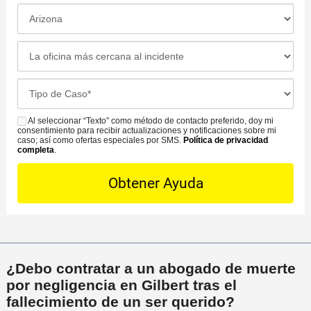
f
t
L
o
o
o
n
d
c
L
o
o
a
a
*
d
c
o
C
e
i
f
a
C
ó
i
s
Al seleccionar “Texto” como método de contacto preferido, doy mi
o
S
n
c
consentimiento para recibir actualizaciones y notificaciones sobre mi
e
n
M
caso; así como ofertas especiales por SMS.
Política de privacidad
d
i
completa
.
D
t
S
e
n
e
a
l
a
t
c
i
m
a
t
n
á
i
o
c
s
l
P
i
c
s
r
d
e
¿Debo contratar a un abogado de muerte
*
e
e
r
por negligencia en Gilbert tras el
f
n
c
fallecimiento de un ser querido?
e
t