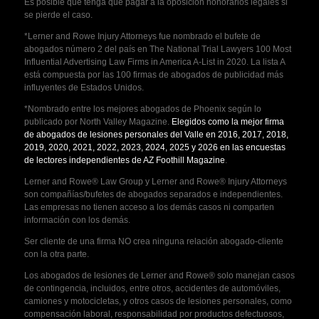
Es posible que tenga que pagar a la oposición honorarios legales si
se pierde el caso.
*Lerner and Rowe Injury Attorneys fue nombrado el bufete de
abogados número 2 del país en The National Trial Lawyers 100 Most
Influential Advertising Law Firms in America A-List in 2020. La lista A
está compuesta por las 100 firmas de abogados de publicidad más
influyentes de Estados Unidos.
*Nombrado entre los mejores abogados de Phoenix según lo
publicado por North Valley Magazine.
Elegidos como la mejor firma
de abogados de lesiones personales del Valle en 2016, 2017, 2018,
2019, 2020, 2021, 2022, 2023, 2024, 2025 y 2026 en las encuestas
de lectores independientes de AZ Foothill Magazine
.
Lerner and Rowe® Law Group y Lerner and Rowe® Injury Attorneys
son compañías/bufetes de abogados separados e independientes.
Las empresas no tienen acceso a los demás casos ni comparten
información con los demás.
Ser cliente de una firma NO crea ninguna relación abogado-cliente
con la otra parte.
Los abogados de lesiones de Lerner and Rowe® solo manejan casos
de contingencia, incluidos, entre otros, accidentes de automóviles,
camiones y motocicletas, y otros casos de lesiones personales, como
compensación laboral, responsabilidad por productos defectuosos,