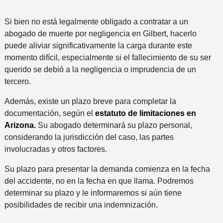
a
r
e
n
i
Si bien no está legalmente obligado a contratar a un
a
d
abogado de muerte por negligencia en Gilbert, hacerlo
a
o
puede aliviar significativamente la carga durante este
l
momento difícil, especialmente si el fallecimiento de su ser
i
querido se debió a la negligencia o imprudencia de un
n
tercero.
c
i
Además, existe un plazo breve para completar la
d
documentación, según el
estatuto de limitaciones en
e
Arizona.
Su abogado determinará su plazo personal,
n
considerando la jurisdicción del caso, las partes
t
involucradas y otros factores.
e
Su plazo para presentar la demanda comienza en la fecha
*
del accidente, no en la fecha en que llama. Podremos
determinar su plazo y le informaremos si aún tiene
posibilidades de recibir una indemnización.