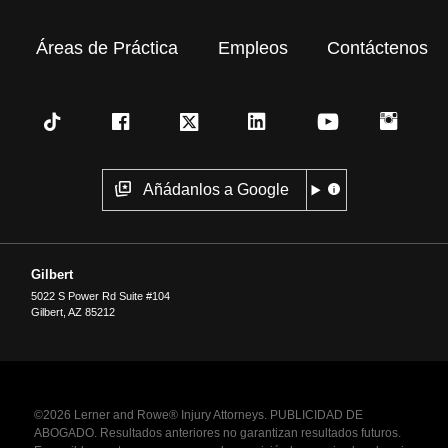
Áreas de Práctica
Empleos
Contáctenos
Añádanlos a Google
Gilbert
5022 S Power Rd Suite #104
Gilbert
,
AZ
85212
©2026 Lerner and Rowe® Injury Attorneys. PUBLICIDAD DE
ABOGADO. Resultados anteriores no garantizan resultados futuros.