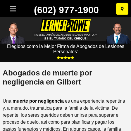
(602) 977-1900
Ir
al
conten
NO ES EL TAMAÑO DEL ACCIDENTE LO QUE IMPORTA.™
¡ES EL TAMAÑO DEL CHEQUE!
Elegidos como la Mejor Firma de Abogados de Lesiones
Personales
*
Abogados de muerte por
negligencia en Gilbert
Una
muerte por negligencia
es una experiencia repentina
y, a menudo, traumática para la familia de la víctima. De
repente, los seres queridos deben unirse para superar el
proceso de duelo, así como para planificar y pagar los
gastos funerarios y médicos. En algunos casos, la familia