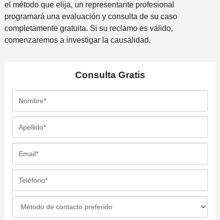
el método que elija, un representante profesional
programará una evaluación y consulta de su caso
completamente gratuita. Si su reclamo es válido,
comenzaremos a investigar la causalidad.
Consulta
Gratis
N
o
m
A
b
p
r
e
E
e
l
m
*
l
a
T
i
i
e
d
l
l
M
o
*
é
é
*