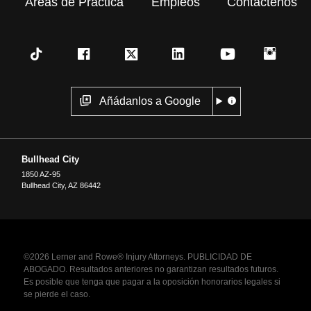
Áreas de Práctica
Empleos
Contáctenos
Añádanlos a Google
Bullhead City
1850 AZ-95
Bullhead City
,
AZ
86442
©2026 Lerner and Rowe® Injury Attorneys. PUBLICIDAD DE
ABOGADO. Resultados anteriores no garantizan resultados futuros.
Es posible que tenga que pagar a la oposición honorarios legales si
se pierde el caso.