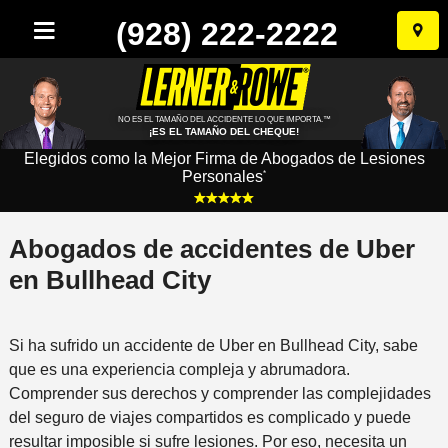
(928) 222-2222
Ir
al
conten
NO ES EL TAMAÑO DEL ACCIDENTE LO QUE IMPORTA.™
¡ES EL TAMAÑO DEL CHEQUE!
Elegidos como la Mejor Firma de Abogados de Lesiones
Personales
*
Abogados de accidentes de Uber
en Bullhead City
Si ha sufrido un accidente de Uber en Bullhead City, sabe
que es una experiencia compleja y abrumadora.
Comprender sus derechos y comprender las complejidades
del seguro de viajes compartidos es complicado y puede
resultar imposible si sufre lesiones. Por eso, necesita un