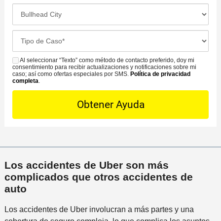
d
c
L
o
o
a
a
*
d
c
o
C
e
i
f
a
C
ó
i
s
Al seleccionar “Texto” como método de contacto preferido, doy mi
o
S
n
c
consentimiento para recibir actualizaciones y notificaciones sobre mi
e
n
M
caso; así como ofertas especiales por SMS.
Política de privacidad
d
i
completa
.
D
t
S
e
n
e
a
l
a
t
c
i
m
a
t
n
á
i
o
c
s
l
P
i
c
s
r
d
e
Los accidentes de Uber son más
*
e
e
r
complicados que otros accidentes de
f
n
c
auto
e
t
a
r
e
Los accidentes de Uber involucran a más partes y una
n
i