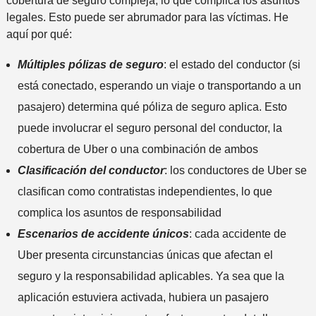
cobertura de seguro compleja, lo que complica los asuntos
a
d
legales. Esto puede ser abrumador para las víctimas. He
a
o
aquí por qué:
l
i
Múltiples pólizas de seguro
: el estado del conductor (si
n
está conectado, esperando un viaje o transportando a un
c
i
pasajero) determina qué póliza de seguro aplica. Esto
d
puede involucrar el seguro personal del conductor, la
e
cobertura de Uber o una combinación de ambos
n
Clasificación del conductor
: los conductores de Uber se
t
e
clasifican como contratistas independientes, lo que
*
complica los asuntos de responsabilidad
Escenarios de accidente únicos
: cada accidente de
Uber presenta circunstancias únicas que afectan el
seguro y la responsabilidad aplicables. Ya sea que la
aplicación estuviera activada, hubiera un pasajero