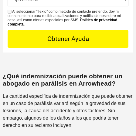
f
a
C
ó
i
s
Al seleccionar “Texto” como método de contacto preferido, doy mi
o
S
n
c
consentimiento para recibir actualizaciones y notificaciones sobre mi
e
n
M
caso; así como ofertas especiales por SMS.
Política de privacidad
d
i
completa
.
D
t
S
e
n
e
a
l
a
t
c
i
m
a
t
n
á
i
o
c
s
l
P
i
c
s
r
d
e
¿Qué indemnización puede obtener un
*
e
e
r
abogado en parálisis en Arrowhead?
f
n
c
e
t
La cantidad específica de indemnización que puede obtener
a
r
e
en un caso de parálisis variará según la gravedad de sus
n
i
lesiones, la causa del accidente y otros factores. Sin
a
d
embargo, algunos de los daños a los que podría tener
a
o
derecho en su reclamo incluyen:
l
i