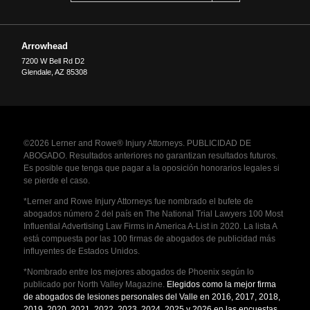
Arrowhead
7200 W Bell Rd D2
Glendale
,
AZ
85308
©2026 Lerner and Rowe® Injury Attorneys. PUBLICIDAD DE
ABOGADO. Resultados anteriores no garantizan resultados futuros.
Es posible que tenga que pagar a la oposición honorarios legales si
se pierde el caso.
*Lerner and Rowe Injury Attorneys fue nombrado el bufete de
abogados número 2 del país en The National Trial Lawyers 100 Most
Influential Advertising Law Firms in America A-List in 2020. La lista A
está compuesta por las 100 firmas de abogados de publicidad más
influyentes de Estados Unidos.
*Nombrado entre los mejores abogados de Phoenix según lo
publicado por North Valley Magazine.
Elegidos como la mejor firma
de abogados de lesiones personales del Valle en 2016, 2017, 2018,
2019, 2020, 2021, 2022, 2023, 2024, 2025 y 2026 en las encuestas