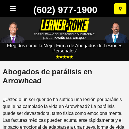
(602) 977-1900
Ir
al
conten
NO ES EL TAMAÑO DEL ACCIDENTE LO QUE IMPORTA.™
¡ES EL TAMAÑO DEL CHEQUE!
Elegidos como la Mejor Firma de Abogados de Lesiones
Personales
*
Abogados de parálisis en
Arrowhead
¿Usted o un ser querido ha sufrido una lesión por parálisis
que le ha cambiado la vida en Arrowhead? La parálisis
puede ser devastadora, tanto física como emocionalmente.
Las facturas médicas pueden acumularse rápidamente y el
impacto emocional de adaptarse a una nueva forma de vida