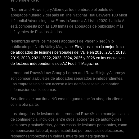
se pierde el caso.
*Lerner and Rowe Injury Attorneys fue nombrado el bufete de
abogados número 2 del país en The National Trial Lawyers 100 Most
Influential Advertising Law Firms in America A-List in 2020. La lista A
está compuesta por las 100 firmas de abogados de publicidad más
influyentes de Estados Unidos.
*Nombrado entre los mejores abogados de Phoenix según lo
publicado por North Valley Magazine.
Elegidos como la mejor firma
de abogados de lesiones personales del Valle en 2016, 2017, 2018,
2019, 2020, 2021, 2022, 2023, 2024, 2025 y 2026 en las encuestas
de lectores independientes de AZ Foothill Magazine
.
Lerner and Rowe® Law Group y Lerner and Rowe® Injury Attorneys
son compañías/bufetes de abogados separados e independientes.
Las empresas no tienen acceso a los demás casos ni comparten
información con los demás.
Ser cliente de una firma NO crea ninguna relación abogado-cliente
con la otra parte.
Los abogados de lesiones de Lerner and Rowe® solo manejan casos
de contingencia, incluidos, entre otros, accidentes de automóviles,
camiones y motocicletas, y otros casos de lesiones personales, como
compensación laboral, responsabilidad por productos defectuosos,
resbalones/tropezones y caídas, muerte por negligencia y