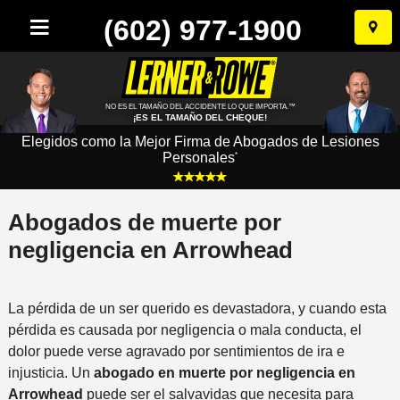
(602) 977-1900
Ir
al
conten
NO ES EL TAMAÑO DEL ACCIDENTE LO QUE IMPORTA.™
¡ES EL TAMAÑO DEL CHEQUE!
Elegidos como la Mejor Firma de Abogados de Lesiones
Personales
*
Abogados de muerte por
negligencia en Arrowhead
La pérdida de un ser querido es devastadora, y cuando esta
pérdida es causada por negligencia o mala conducta, el
dolor puede verse agravado por sentimientos de ira e
injusticia. Un
abogado en muerte por negligencia en
Arrowhead
puede ser el salvavidas que necesita para