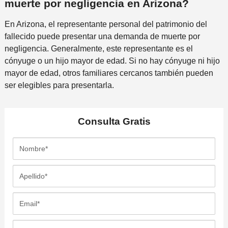
muerte por negligencia en Arizona?
En Arizona, el representante personal del patrimonio del
fallecido puede presentar una demanda de muerte por
negligencia. Generalmente, este representante es el
cónyuge o un hijo mayor de edad. Si no hay cónyuge ni hijo
mayor de edad, otros familiares cercanos también pueden
ser elegibles para presentarla.
Consulta
Gratis
N
o
m
A
b
p
r
e
E
e
l
m
*
l
a
T