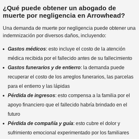
s
r
d
e
¿Qué puede obtener un abogado de
*
e
e
r
muerte por negligencia en Arrowhead?
f
n
c
e
t
Una demanda de muerte por negligencia puede obtener una
a
r
e
indemnización por diversos daños, incluyendo:
n
i
a
d
Gastos médicos
: esto incluye el costo de la atención
a
o
médica recibida por el fallecido antes de su fallecimiento
l
i
Gastos funerarios y de entierro
: la demanda puede
n
recuperar el costo de los arreglos funerarios, las parcelas
c
para el entierro y las lápidas
i
Pérdida de ingresos
: esto compensa a la familia por el
d
e
apoyo financiero que el fallecido habría brindado en el
n
futuro
t
Pérdida de compañía y guía
: esto cubre el dolor y
e
sufrimiento emocional experimentado por los familiares
*