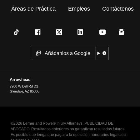
Áreas de Práctica
Empleos
Contáctenos
Añádanlos a Google
Arrowhead
7200 W Bell Rd D2
Glendale
,
AZ
85308
©2026 Lerner and Rowe® Injury Attorneys. PUBLICIDAD DE
ABOGADO. Resultados anteriores no garantizan resultados futuros.
Es posible que tenga que pagar a la oposición honorarios legales si