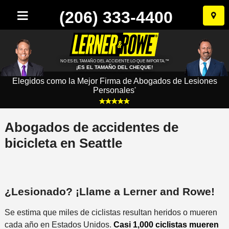
(206) 333-4400
Ir
al
conten
NO ES EL TAMAÑO DEL ACCIDENTE LO QUE IMPORTA.™
¡ES EL TAMAÑO DEL CHEQUE!
Elegidos como la Mejor Firma de Abogados de Lesiones
Personales
*
Abogados de accidentes de
bicicleta en Seattle
¿Lesionado? ¡Llame a Lerner and Rowe!
Se estima que miles de ciclistas resultan heridos o mueren
cada año en Estados Unidos.
Casi 1,000 ciclistas mueren