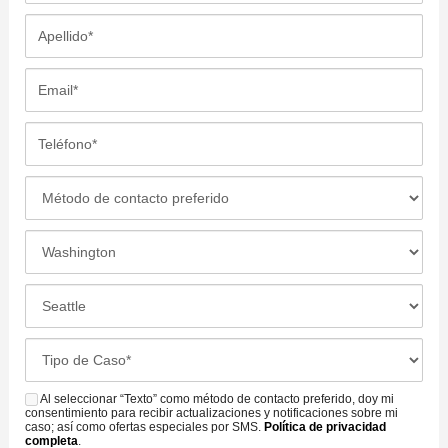
m
A
b
p
r
e
E
e
l
m
*
l
a
T
i
i
e
d
l
l
M
o
*
é
é
*
f
t
L
o
o
o
n
d
c
L
o
o
a
a
*
d
c
o
C
e
i
f
a
C
ó
i
s
Al seleccionar “Texto” como método de contacto preferido, doy mi
o
S
n
c
consentimiento para recibir actualizaciones y notificaciones sobre mi
e
n
M
caso; así como ofertas especiales por SMS.
Política de privacidad
d
i
completa
.
D