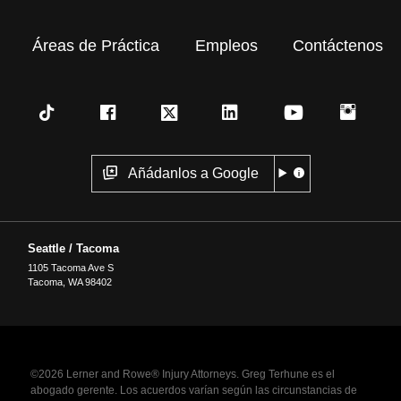
Áreas de Práctica
Empleos
Contáctenos
Añádanlos a Google
Seattle / Tacoma
1105 Tacoma Ave S
Tacoma
,
WA
98402
©2026 Lerner and Rowe® Injury Attorneys. Greg Terhune es el
abogado gerente. Los acuerdos varían según las circunstancias de