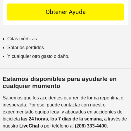
t
S
e
n
e
a
l
a
t
c
i
m
a
t
n
á
i
o
c
s
l
P
i
Citas médicas
c
s
r
d
e
Salarios perdidos
*
e
e
r
Y cualquier otro gasto o daño.
f
n
c
e
t
a
r
e
n
Estamos disponibles para ayudarle en
i
a
cualquier momento
d
a
o
l
Sabemos que los accidentes ocurren de forma repentina e
i
inesperada. Por eso, puede contactar con nuestro
n
experimentado equipo legal y abogados en accidentes de
c
bicicleta
las 24 horas, los 7 días de la semana
, a través de
i
nuestro
LiveChat
o por teléfono al
(206) 333-4400
.
d