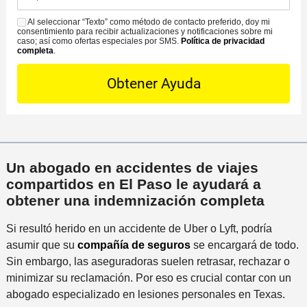
a
C
ó
i
s
Al seleccionar “Texto” como método de contacto preferido, doy mi
o
S
n
c
consentimiento para recibir actualizaciones y notificaciones sobre mi
e
n
M
caso; así como ofertas especiales por SMS.
Política de privacidad
d
i
completa
.
D
t
S
e
n
e
a
l
a
t
c
i
m
a
t
n
á
i
o
c
s
l
P
i
c
s
r
d
e
Un abogado en accidentes de viajes
*
e
e
r
compartidos en El Paso le ayudará a
f
n
c
obtener una indemnización completa
e
t
a
r
e
Si resultó herido en un accidente de Uber o Lyft, podría
n
i
asumir que su
compañía de seguros
se encargará de todo.
a
d
Sin embargo, las aseguradoras suelen retrasar, rechazar o
a
o
minimizar su reclamación. Por eso es crucial contar con un
l
abogado especializado en lesiones personales en Texas.
i