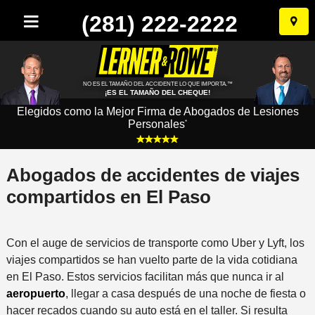
(281) 222-2222
Ir
al
conten
NO ES EL TAMAÑO DEL ACCIDENTE LO QUE IMPORTA.™
¡ES EL TAMAÑO DEL CHEQUE!
Elegidos como la Mejor Firma de Abogados de Lesiones
Personales
*
Abogados de accidentes de viajes
compartidos en El Paso
Con el auge de servicios de transporte como Uber y Lyft, los
viajes compartidos se han vuelto parte de la vida cotidiana
en El Paso. Estos servicios facilitan más que nunca ir al
aeropuerto
, llegar a casa después de una noche de fiesta o
hacer recados cuando su auto está en el taller. Si resulta